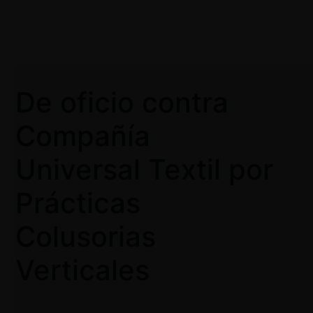
De oficio contra
Guardar
Compañía
Información básica
INFORMACIÓN BÁSICA
DETALLES DE LA CAUSA
Universal Textil por
Prácticas
Colusorias
N° expediente
000001-2016-CLC
Verticales
N° resolución
69-2017-ST-CLC