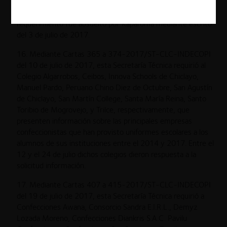
y la participación de la venta de uniformes del Colegio San
Agustín sobre el total de sus ingresos anuales. Dicho
requerimiento fue absuelto por Kaparoma mediante escrito
del 3 de julio de 2017.
16. Mediante Cartas 365 a 374-2017/ST-CLC-INDECOPI
del 10 de julio de 2017, esta Secretaría Técnica requirió al
Colegio Algarrobos, Ceibos, Innova Schools de Chiclayo,
Manuel Pardo, Peruano Chino Diez de Octubre, San Agustín
de Chiclayo, San Martín College, Santa María Reina, Santo
Toribio de Mogrovejo, y Trilce, respectivamente, que
presenten información sobre las principales empresas
confeccionistas que han provisto uniformes escolares a los
alumnos de sus instituciones entre el 2014 y 2017. Entre el
12 y el 24 de julio dichos colegios dieron respuesta a la
solicitud información.
17. Mediante Cartas 407 a 415-2017/ST-CLC-INDECOPI
del 19 de julio de 2017, esta Secretaría Técnica requirió a
Confecciones Awana, Consorcio Sandra E.I.R.L., Demyz
Lozada Moreno, Confecciones Diankris S.A.C. Pavilu