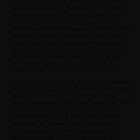
Confecciones, Confecciones San Stephano, Textiles
Intrenacional Ssebio E.I.R.L., Tagle Sport E.I.R.L. y Tiendas
Dina, agentes económicos dedicados a la confección de
uniformes en Chiclayo, que presenten determinada
información referida a las principales telas que utilizan para la
confección de uniformes, las principales empresas que les
proveen de dichas telas y los principales colegios para los
cuales han confeccionado uniformes. Dicho requerimiento
fue absuelto por Consorcio Sandra E.I.R.L. y Tagle Sport
E.I.R.L. mediante escritos del 24 y 26 de julio de 2017,
respectivamente.
18. Mediante Cartas 609 a 615-2017/ST-CLC-INDECOPI
del 18 de agosto de 2017, esta Secretaría Técnica reiteró el
requerimiento de información a Confecciones Awana,
Demyz Lozada Moreno, Confecciones Diankris S.A.C. Pavilu
Confecciones, Confecciones San Stephano, Textiles
Intrenacional Ssebio E.I.R.L. y Tiendas Dina. Al respecto,
Confecciones San Stephano, Demyz Lozada Moreno y
Confecciones Awana cumplieron con el requerimiento
mediante escritos del 18, 22 y 25 de agosto de 2017,