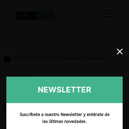
SCE c. CNO y CELEC por restricciones verticales
26.01.2026
|
NEWSLETTER
AEROSAN / PERTRALY
Suscríbete a nuestro Newsletter y entérate de
las últimas novedades.
26.01.2026
|