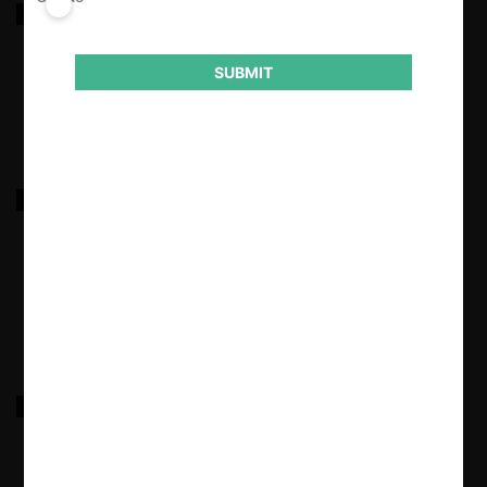
Pampa Bolivia / OCP
SUBMIT
26.01.2026
|
NOVARTIS c. MARCATTISA y CUPPHARMA S.A. por
restricción horizontal
26.01.2026
|
ORIENTAL c. SUMESA
26.01.2026
|