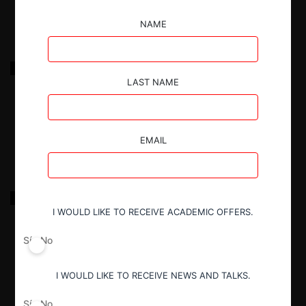
NAME
SCE c. PRONACA por abuso de poder de mercado y
dependencia económica
LAST NAME
26.01.2026
|
EMAIL
MULTICINES / STARCINEMA
I WOULD LIKE TO RECEIVE ACADEMIC OFFERS.
26.01.2026
|
Sí
No
I WOULD LIKE TO RECEIVE NEWS AND TALKS.
Sí
No