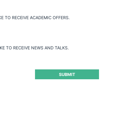
Chakana Salud S.A.C. / Quifatex y Vanttive
KE TO RECEIVE ACADEMIC OFFERS.
IKE TO RECEIVE NEWS AND TALKS.
26.01.2026
|
SUBMIT
UCEM S.A. / ECOLUZ CANADA INC
26.01.2026
|