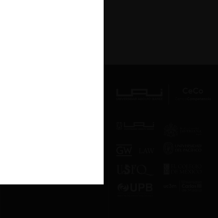
Av. Presidente Errázuriz 3485, Las
Condes, Santiago de Chile.
Teléfono
(56 2) 2331 1000