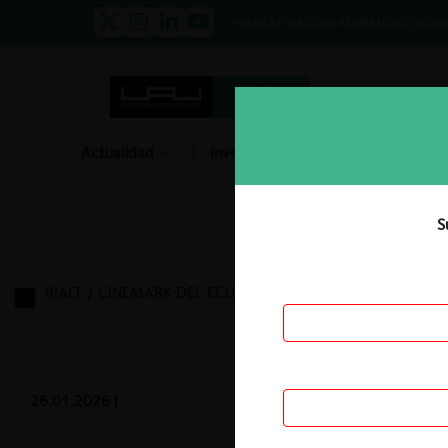
PRENSA
EVENTOS
GALERÍA
NOSOTROS
E
Actualidad
Investigación
Diálogo
S
RIALT / CINEMARK DEL ECUADOR S.A.
26.01.2026
|