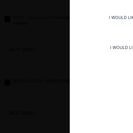
SCE c. Corporación El Rosado, por competencia
I WOULD LI
desleal
I WOULD L
26.01.2026
|
HELISUL LTDA / INVERSIONES ECOPTER LTDA
26.01.2026
|