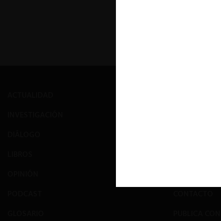
ACTUALIDAD
PRENSA
INVESTIGACIÓN
EVENTOS
DIÁLOGO
GALERÍA
LIBROS
NOSOTROS
OPINIÓN
EQUIPO
PODCAST
CONTACTO
GLOSARIO
PUBLICA CO