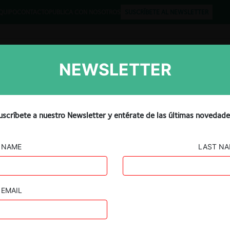
QUIPO
CONTACTO
PUBLICA CON NOSOTROS
SUSCRÍBETE AL NEWSLETTER
NEWSLETTER
Libros
Opinión
Podcast
uscríbete a nuestro Newsletter y entérate de las últimas novedade
NAME
LAST N
SPORTBET c. ECUABET
EMAIL
26.01.2026
|