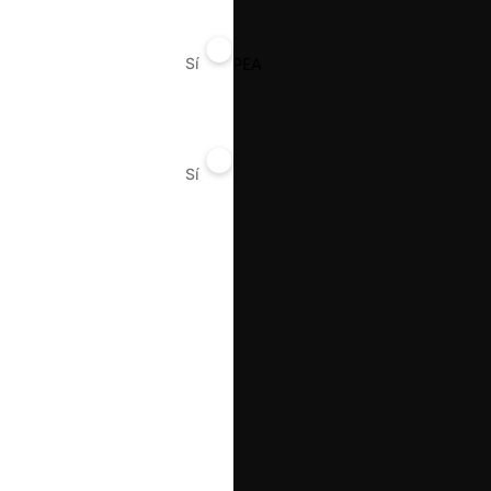
LA ESTANCIA / LA EUROPEA
Sí
No
Sí
No
26.01.2026
|
PACO / JUAN MARCET
26.01.2026
|