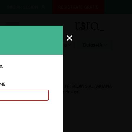
INICIAR SESIÓN
REGÍSTRATE GRATIS
Glosario
Jurisprudencia
Datos+IA
s.
AME
SETEL S.A. c. CRISTOBAL TELECOM S.A. (MUANA
VISIÓN) por competencia desleal
26.01.2026
|