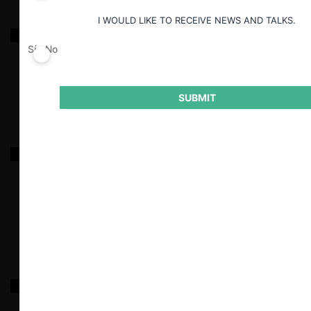
I WOULD LIKE TO RECEIVE NEWS AND TALKS.
Baker Aktiengesellshaft / Monsanto Corporation
Sí
No
23.05.2024
|
SUBMIT
Compañía de Petróleos de Chile COPEC S.A. /
ExxonMobil Ecuador Cía. Ltda
23.05.2024
|
TEVCOL / G4S