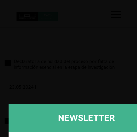
Declaratoria de nulidad del proceso por falta de
información esencial en la etapa de investigación
23.05.2024
|
NEWSLETTER
CMA-CGM S.A./ Neptune Orient Lines