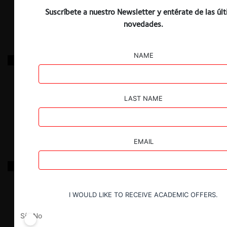
23.05.2024
|
Suscríbete a nuestro Newsletter y entérate de las úl
novedades.
NAME
PROSEGUR COMPAÑÍA DE SEGURIDAD S.A /
Transportadora Ecuatoriana de Valores TEVCOL Cia.
Ltda., TEVSUR Cia. Ltda. y TEVLOGISTIC S.A.
LAST NAME
23.05.2024
|
EMAIL
Anheuser-Busch InBev SA / NV / SABMILLER
I WOULD LIKE TO RECEIVE ACADEMIC OFFERS.
23.05.2024
|
Sí
No