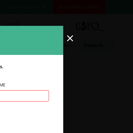
INICIAR SESIÓN
REGÍSTRATE GRATIS
Glosario
Jurisprudencia
Datos+IA
s.
AME
SCE c. DINADEC
26.01.2026
|