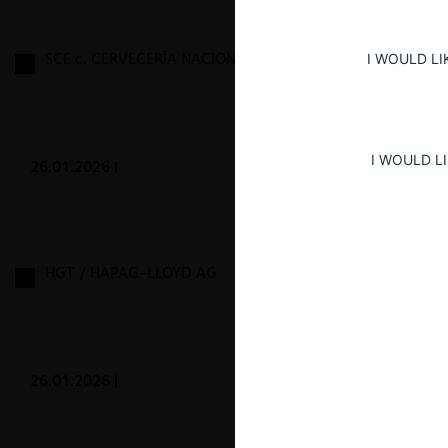
SCE c. CERVECERÍA NACIONAL
I WOULD LI
I WOULD L
26.01.2026
|
HGT / HAPAG-LLOYD AG
26.01.2026
|