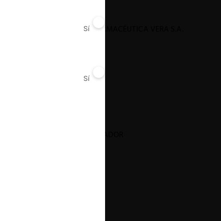
DIFARE / COMPAÑÍA FARMACÉUTICA VERA S.A.
Sí
No
Sí
No
26.01.2026
|
UNILEVER / QUALA ECUADOR
26.01.2026
|