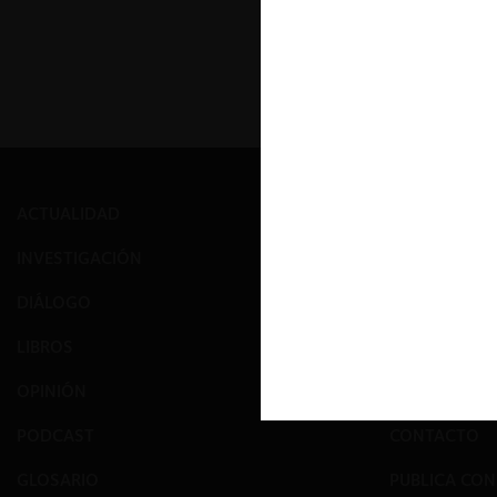
ACTUALIDAD
PRENSA
INVESTIGACIÓN
EVENTOS
DIÁLOGO
GALERÍA
LIBROS
NOSOTROS
OPINIÓN
EQUIPO
PODCAST
CONTACTO
GLOSARIO
PUBLICA CO