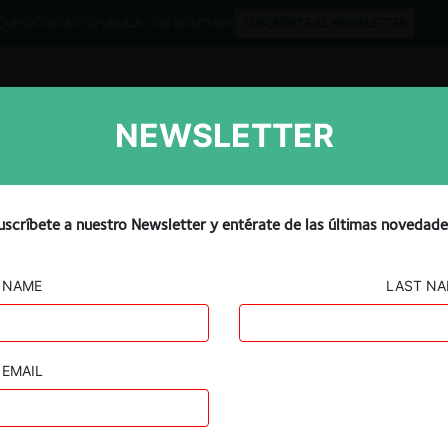
QUIPO
CONTACTO
PUBLICA CON NOSOTROS
SUSCRÍBETE AL NEWSLETTER
NEWSLETTER
Libros
Opinión
Podcast
uscríbete a nuestro Newsletter y entérate de las últimas novedade
NAME
LAST N
DAVITA CIA. LTDA. / FRESENIUS MEDICAL CARE
EMAIL
26.01.2026
|