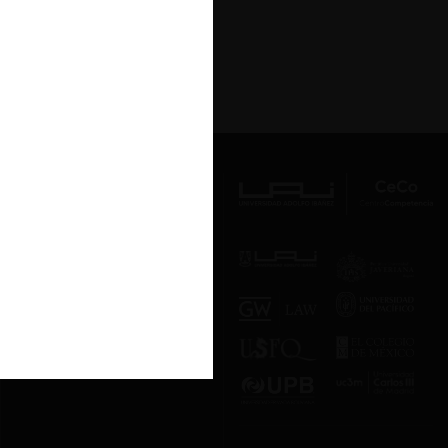
Av. Presidente Errázuriz 3485, Las
Condes, Santiago de Chile.
Teléfono
(56 2) 2331 1000