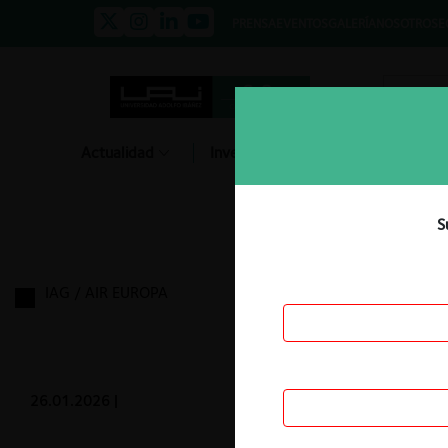
PRENSA
EVENTOS
GALERÍA
NOSOTROS
E
Actualidad
Investigación
Diálogo
S
IAG / AIR EUROPA
26.01.2026
|