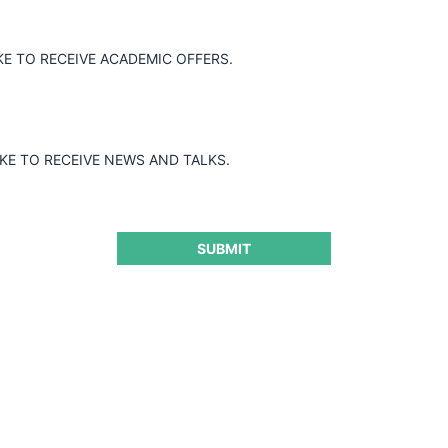
PRODUCTIVE BUSINESS SOLUTIONS LIMITED /
KE TO RECEIVE ACADEMIC OFFERS.
XEROX DEL ECUADOR
IKE TO RECEIVE NEWS AND TALKS.
26.01.2026
|
SUBMIT
HISPANOGROUP / ENI ECUADOR S.A.
26.01.2026
|