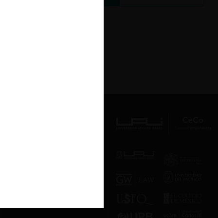
Av. Presidente Errázuriz 3485, Las
Condes, Santiago de Chile.
Teléfono
(56 2) 2331 1000