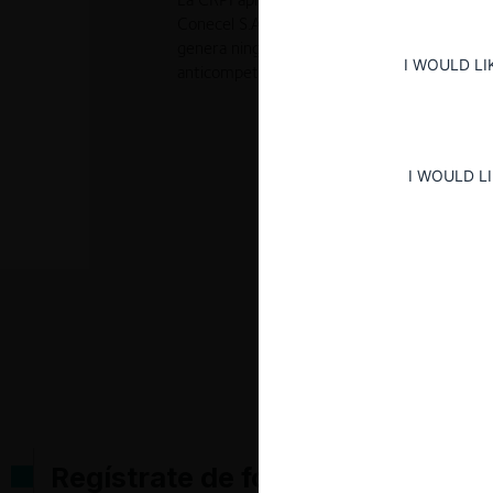
Conecel S.A., luego de acordar que la operac
genera ningún cambio en la estructura del m
I WOULD LI
anticompetitivos que generen preocupacione
I WOULD L
Regístrate de forma gratuita pa