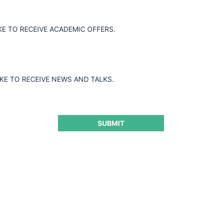
ión de concentración obligatoria no
ercado ni presenta efectos
KE TO RECEIVE ACADEMIC OFFERS.
s.
IKE TO RECEIVE NEWS AND TALKS.
SUBMIT
ra seguir leyendo este contenido