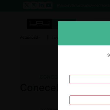
PRENSA
EVENTOS
GALERÍA
NOSOTROS
E
Actualidad
Investigación
Diálogo
S
CONCENTRACIONES
Conecel / Ecutel
La CRPI aprobó incondicionalmente la adquisi