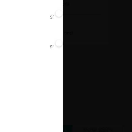
Notificación obligatoria
Sí
No
Resultado
Aprobación incondicional
Sí
No
CREAR UNA CUENTA
INICIAR SESIÓN