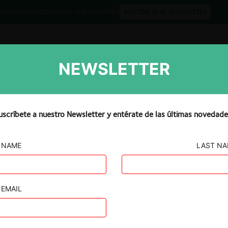
QUIPO
CONTACTO
PUBLICA CON NOSOTROS
SUSCRÍBETE AL NEWSLETTER
NEWSLETTER
Libros
Opinión
Podcast
uscríbete a nuestro Newsletter y entérate de las últimas novedade
NAME
LAST N
EMAIL
ción del control de Ecutel por parte de