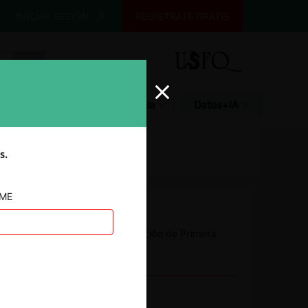
INICIAR SESIÓN
REGÍSTRATE GRATIS
Glosario
Jurisprudencia
Datos+IA
s.
AME
Autoridad
Comisión de Resolución de Primera
Instancia (CRPI)
Conducta