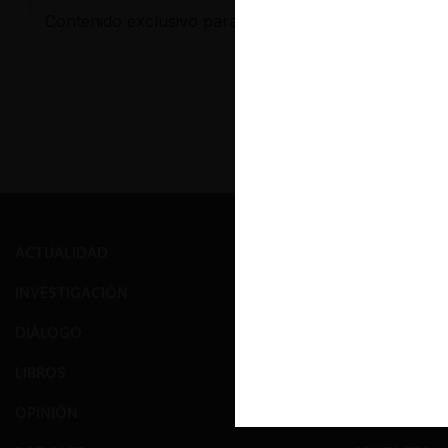
Contenido exclusivo para los usuarios registrados d
ACTUALIDAD
PRENSA
INVESTIGACIÓN
EVENTOS
DIÁLOGO
GALERÍA
LIBROS
NOSOTROS
OPINIÓN
EQUIPO