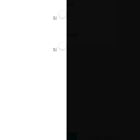
Notificación obligatoria
Sí
No
Resultado
Aprobación incondicional
Sí
No
CREAR UNA CUENTA
INICIAR SESIÓN