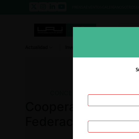
PRENSA
EVENTOS
GALERÍA
NOSOTROS
E
Actualidad
Investigación
Diálogo
S
CONCENTRACIONES
Cooperativa JEP / 
Federación Obrera