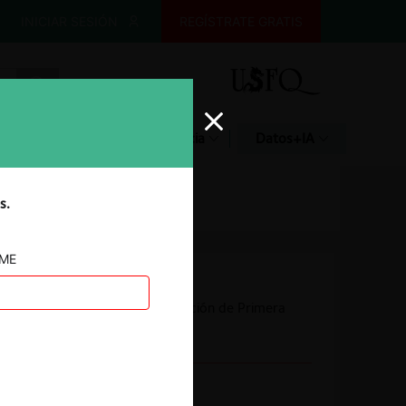
INICIAR SESIÓN
REGÍSTRATE GRATIS
Glosario
Jurisprudencia
Datos+IA
s.
AME
Autoridad
Comisión de Resolución de Primera
Instancia (CRPI)
Conducta