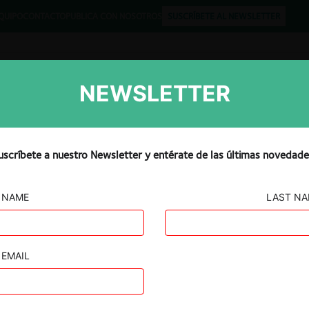
QUIPO
CONTACTO
PUBLICA CON NOSOTROS
SUSCRÍBETE AL NEWSLETTER
NEWSLETTER
Libros
Opinión
Podcast
uscríbete a nuestro Newsletter y entérate de las últimas novedade
NAME
LAST N
Cooperativa
EMAIL
 del Azuay