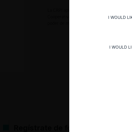
La CRPI aprobó sin condiciones la concentrac
Cooperativa Federación Obrera del Azuay, p
I WOULD LI
poder de mercado ni riesgos competitivos.
I WOULD L
Regístrate de forma gratuita pa