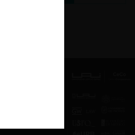
Av. Presidente Errázuriz 3485, Las
Condes, Santiago de Chile.
Teléfono
(56 2) 2331 1000