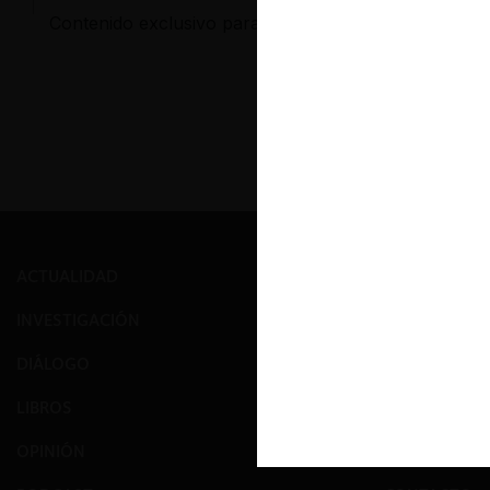
Contenido exclusivo para los usuarios registrados d
ACTUALIDAD
PRENSA
INVESTIGACIÓN
EVENTOS
DIÁLOGO
GALERÍA
LIBROS
NOSOTROS
OPINIÓN
EQUIPO