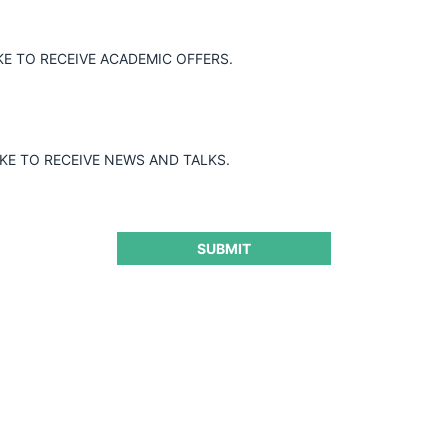
ión entre la Cooperativa JEP y la
ues consideró que esta no generaría
KE TO RECEIVE ACADEMIC OFFERS.
IKE TO RECEIVE NEWS AND TALKS.
SUBMIT
ra seguir leyendo este contenido