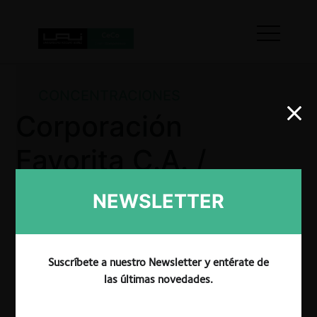
CONCENTRACIONES
Corporación
Favorita C.A. /
LIBRIMUNDI
NEWSLETTER
Librería
Internacional S.A.
Suscríbete a nuestro Newsletter y entérate de
las últimas novedades.