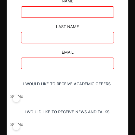
NAME
incondicionalmente la adquisición del negocio de
CINCASAR por parte de CORPORACIÓN MARESA.
LAST NAME
EMAIL
Autoridad
Comisión de Resolución de Primera
Instancia (CRPI)
I WOULD LIKE TO RECEIVE ACADEMIC OFFERS.
Conducta
Sí
No
Notificación obligatoria
I WOULD LIKE TO RECEIVE NEWS AND TALKS.
Resultado
Sí
No
Aprobación incondicional