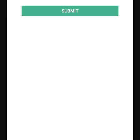
SUBMIT
Regístrate de forma gratuita para
seguir leyendo este contenido
Contenido exclusivo para los usuarios registrados de
CeCo
CREAR UNA CUENTA
INICIAR SESIÓN