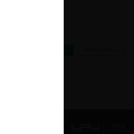
CREAR UNA CUENTA
INICIAR SESIÓN
Av. Presidente Errázuriz 3485, Las
Condes, Santiago de Chile.