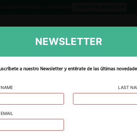
QUIPO
CONTACTO
PUBLICA CON NOSOTROS
SUSCRÍBETE AL NEWSLETTER
NEWSLETTER
Libros
Opinión
Podcast
uscríbete a nuestro Newsletter y entérate de las últimas novedade
NAME
LAST N
ERIKANISCHE
IRTS-
EMAIL
 /