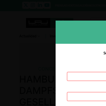
PRENSA
EVENTOS
GALERÍA
NOSOTROS
E
Actualidad
Investigación
Diálogo
S
CONCENTRACIONES
HAMBURG SUDAM
DAMPFSCHIFFFAH
GESELLSCHAFT KG