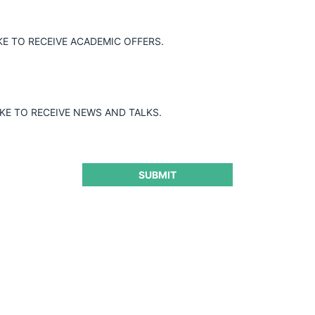
NA DE
KE TO RECEIVE ACADEMIC OFFERS.
EROCEÁNICA
IKE TO RECEIVE NEWS AND TALKS.
oncentración de los operadores
a la COMPAÑÍA CHILENA DE NAVEGACIÓN
SUBMIT
denciaron afectaciones al mercado.