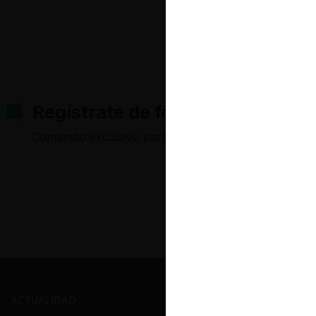
Regístrate de forma gratuita pa
Contenido exclusivo para los usuarios registrados d
ACTUALIDAD
PRENSA