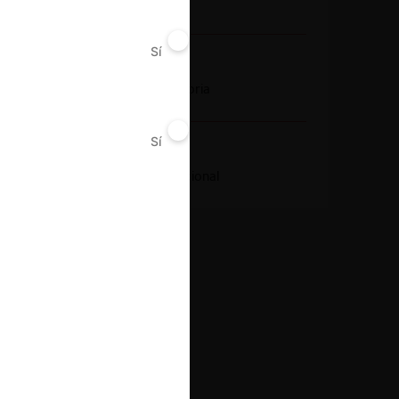
Instancia (CRPI)
Sí
No
Conducta
Notificación obligatoria
Sí
No
Resultado
Aprobación incondicional