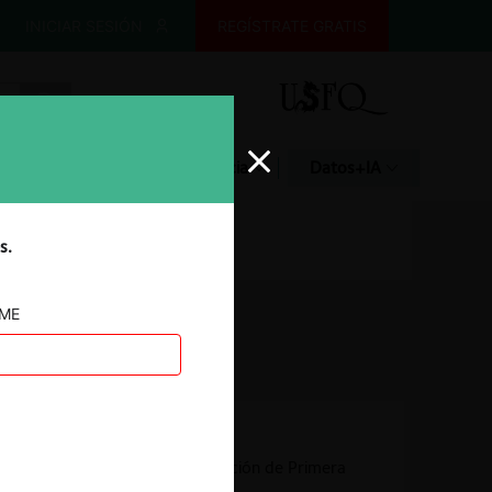
INICIAR SESIÓN
REGÍSTRATE GRATIS
Glosario
Jurisprudencia
Datos+IA
s.
AME
Autoridad
Comisión de Resolución de Primera