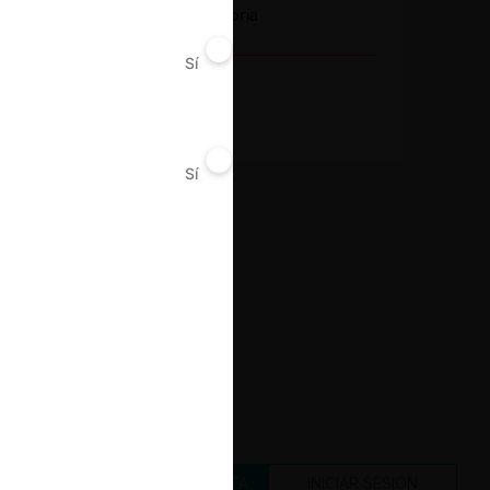
Notificación obligatoria
Sí
No
Resultado
Aprobada
Sí
No
CREAR UNA CUENTA
INICIAR SESIÓN