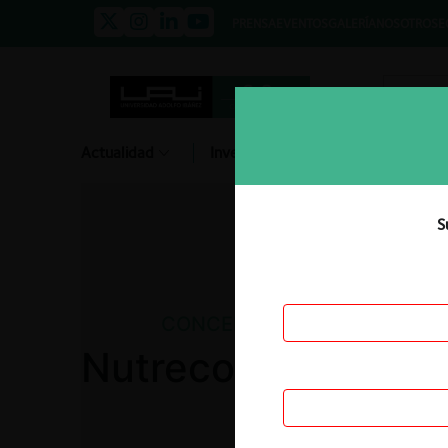
PRENSA
EVENTOS
GALERÍA
NOSOTROS
E
Actualidad
Investigación
Diálogo
S
CONCENTRACIONES
Nutreco / Gisis