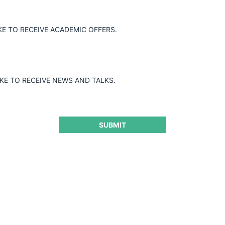
ión de concentración que implica la
iones Nutreco Limitada, tras no advertir
 proceso administrativo.
KE TO RECEIVE ACADEMIC OFFERS.
IKE TO RECEIVE NEWS AND TALKS.
SUBMIT
ra seguir leyendo este contenido