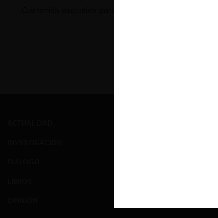
Contenido exclusivo para los usuarios registrados d
ACTUALIDAD
PRENSA
INVESTIGACIÓN
EVENTOS
DIÁLOGO
GALERÍA
LIBROS
NOSOTROS
OPINIÓN
EQUIPO