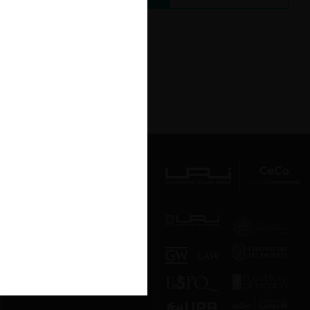
Av. Presidente Errázuriz 3485, Las
Condes, Santiago de Chile.
Teléfono
(56 2) 2331 1000