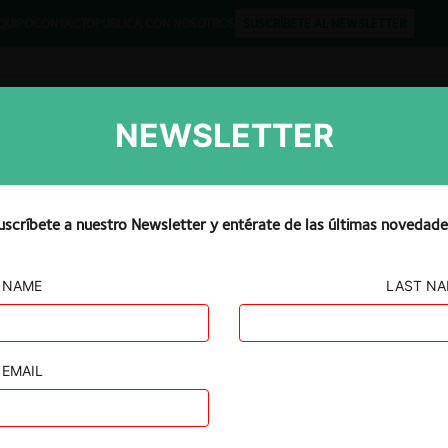
QUIPO
CONTACTO
PUBLICA CON NOSOTROS
SUSCRÍBETE AL NEWSLETTER
NEWSLETTER
Libros
Opinión
Podcast
uscríbete a nuestro Newsletter y entérate de las últimas novedade
NAME
LAST N
EMAIL