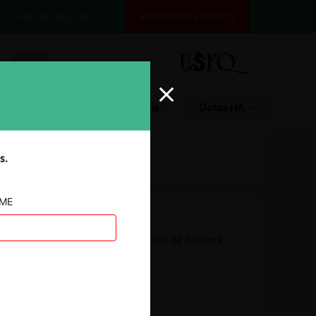
INICIAR SESIÓN
REGÍSTRATE GRATIS
Glosario
Jurisprudencia
Datos+IA
s.
AME
Autoridad
Comisión de Resolución de Primera
Instancia (CRPI)
Conducta