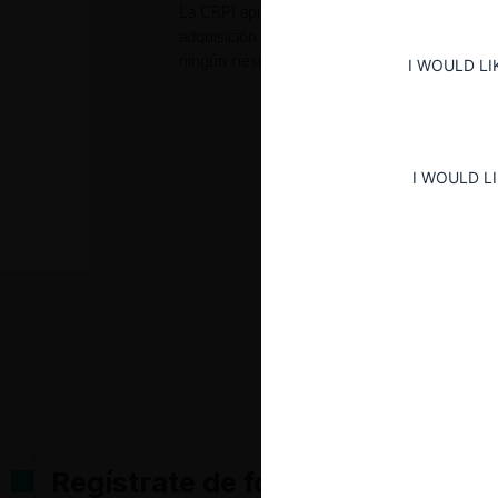
La CRPI aprobó incondicionalmente la operac
adquisición de Gisis S.A. por parte de Invers
ningún riesgo o vicio de procedimiento en el
I WOULD LI
I WOULD L
Regístrate de forma gratuita pa