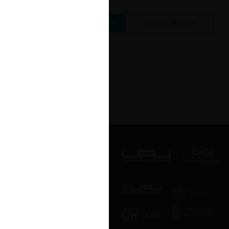
CREAR UNA CUENTA
INICIAR SESIÓN
Av. Presidente Errázuriz 3485, Las
Condes, Santiago de Chile.
Teléfono
(56 2) 2331 1000