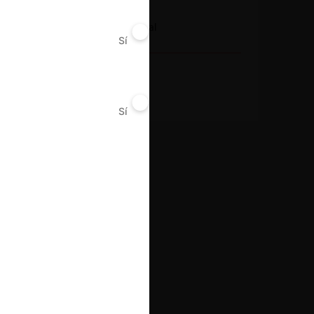
Conducta
Restricción horizontal
Sí
No
Resultado
Sanción
Sí
No