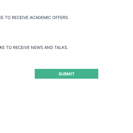
KE TO RECEIVE ACADEMIC OFFERS.
adena y a Verónica Fogacho por acuerdo
ntratación pública, afectando
atantes e indirectamente al Estado de
 demandadas.
IKE TO RECEIVE NEWS AND TALKS.
SUBMIT