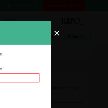
INICIAR SESIÓN
REGÍSTRATE GRATIS
Glosario
Jurisprudencia
Datos+IA
s.
AME
Autoridad
Comisión de Resolución de Primera
Instancia (CRPI)