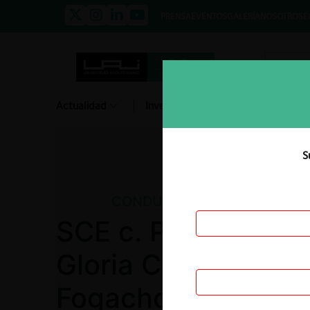
PRENSA
EVENTOS
GALERÍA
NOSOTROS
E
Actualidad
Investigación
Diálogo
S
CONDUCTAS ANTICOMPETIT
SCE c. Posamiconst
Gloria Cadena y Ve
Fogacho por colus