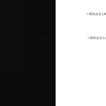
I WOULD LI
La SCE investigó a Posamiconstru, Gloria C
colusorio horizontal en procedimientos de co
directamente a las entidades públicas contr
Ecuador. La Comisión sanciona a las partes
I WOULD L