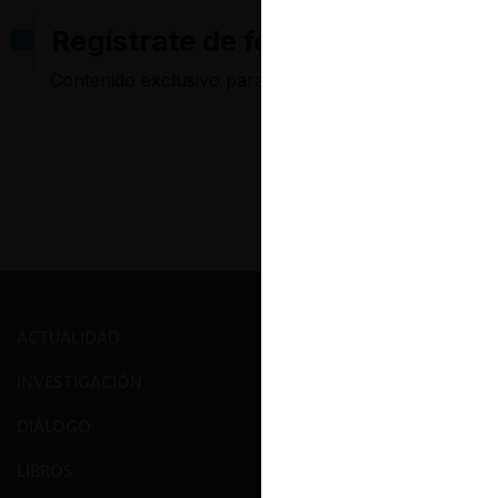
Regístrate de forma gratuita pa
Contenido exclusivo para los usuarios registrados d
ACTUALIDAD
PRENSA
INVESTIGACIÓN
EVENTOS
DIÁLOGO
GALERÍA
LIBROS
NOSOTROS