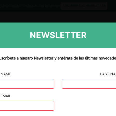
QUIPO
CONTACTO
PUBLICA CON NOSOTROS
SUSCRÍBETE AL NEWSLETTER
NEWSLETTER
Libros
Opinión
Podcast
uscríbete a nuestro Newsletter y entérate de las últimas novedade
NAME
LAST N
IVAS
ru CIA.,
rónica
EMAIL
ión