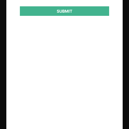
Resultado
Sanción
SUBMIT
Regístrate de forma gratuita para
seguir leyendo este contenido
Contenido exclusivo para los usuarios registrados de
CeCo
CREAR UNA CUENTA
INICIAR SESIÓN