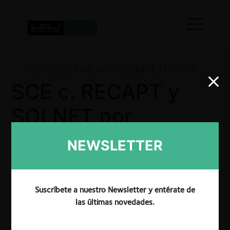
CONDUCTAS ANTICOMPETITIVAS
SCE c. RECAPT y
SOLNET por
restricción
NEWSLETTER
horizontal
Suscríbete a nuestro Newsletter y entérate de
las últimas novedades.
La CRPI decidió sancionar a RECAPT y SOLNET tras
verificar que falsearon y distorsionaron la