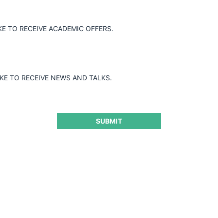
ión de Diners por parte del Sr. Pablo
pronunciamiento de la Superintendencia de
KE TO RECEIVE ACADEMIC OFFERS.
IKE TO RECEIVE NEWS AND TALKS.
SUBMIT
ra seguir leyendo este contenido