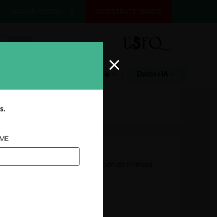
INICIAR SESIÓN
REGÍSTRATE GRATIS
Glosario
Jurisprudencia
Datos+IA
s.
AME
Autoridad
Comisión de Resolución de Primera
Instancia (CRPI)
Conducta