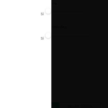
Notificación obligatoria
Sí
No
Resultado
Aprobación sujeta a remedios
Sí
No
CREAR UNA CUENTA
INICIAR SESIÓN