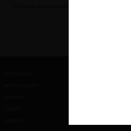
Contenido exclusivo para los usuarios registrados d
ACTUALIDAD
PRENSA
INVESTIGACIÓN
EVENTOS
DIÁLOGO
GALERÍA
LIBROS
NOSOTROS
OPINIÓN
EQUIPO