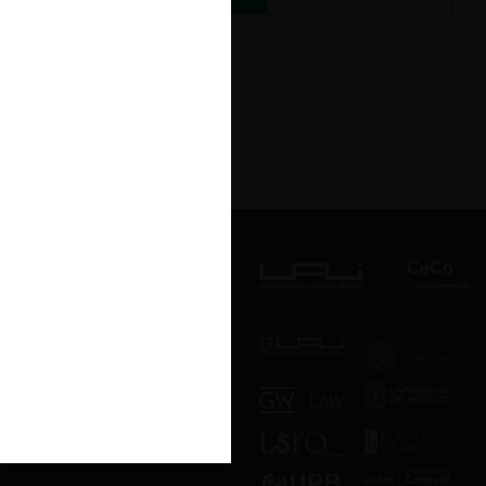
Av. Presidente Errázuriz 3485, Las
Condes, Santiago de Chile.
Teléfono
(56 2) 2331 1000