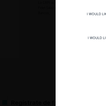
La CRPI aprobó sujeta a remedios la adquisic
Fidel Salazar Egas, por tanto, se espera al 
Bancos,
I WOULD LI
I WOULD L
Regístrate de forma gratuita pa