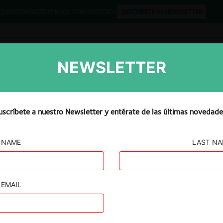
QUIPO
CONTACTO
PUBLICA CON NOSOTROS
SUSCRÍBETE AL NEWSLETTER
NEWSLETTER
Libros
Opinión
Podcast
uscríbete a nuestro Newsletter y entérate de las últimas novedade
NAME
LAST N
azar/ Diners
EMAIL