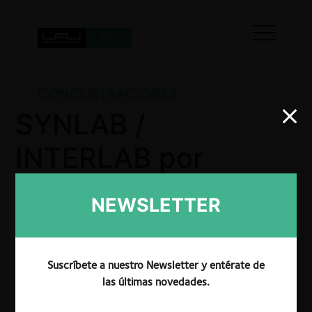
CONCENTRACIONES
SYNLAB /
INTERLAB por
aceptación
NEWSLETTER
condicional y
posterior rechazo
Suscríbete a nuestro Newsletter y entérate de
de la
las últimas novedades.