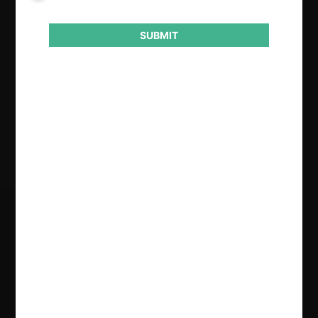
Instancia (CRPI)
SUBMIT
Conducta
Notificación obligatoria
Resultado
Rechazo de la transacción
Regístrate de forma gratuita para