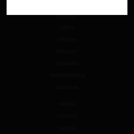
INVESTIGACIÓN
DIÁLOGO
LIBROS
OPINIÓN
PODCAST
GLOSARIO
JURISPRUDENCIA
DATOS+IA
PRENSA
EVENTOS
GALERÍA