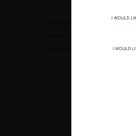
I WOULD LI
En la presente resolución, la CRPI aprueba s
Taurus Bidco S.A.R.L y Telefónica S.A para a
Telecom S.A.U. Se consideró que no posee e
servicios de capacidad para transmisión inte
I WOULD L
comunicaciones a través de cables submari