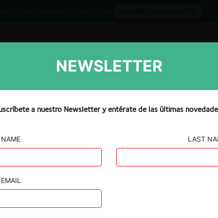
QUIPO
CONTACTO
PUBLICA CON NOSOTROS
SUSCRÍBETE AL NEWSLETTER
NEWSLETTER
Libros
Opinión
Podcast
uscríbete a nuestro Newsletter y entérate de las últimas novedade
NAME
LAST N
.L y
lxius Telecom
EMAIL