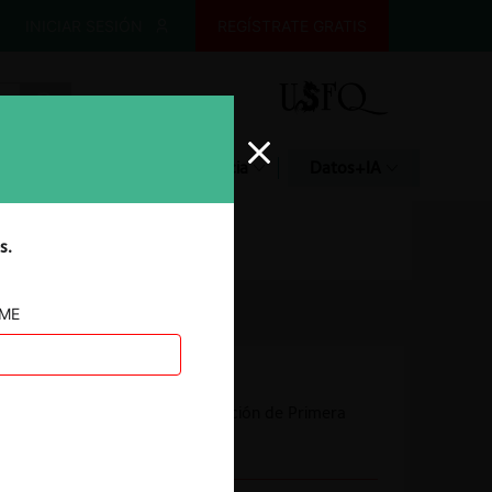
INICIAR SESIÓN
REGÍSTRATE GRATIS
Glosario
Jurisprudencia
Datos+IA
s.
AME
Autoridad
Comisión de Resolución de Primera
Instancia (CRPI)