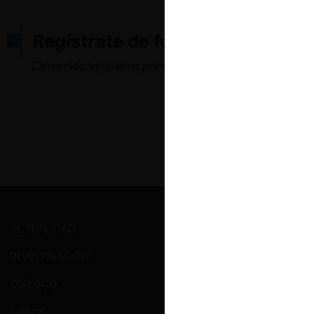
Regístrate de forma gratuita pa
Contenido exclusivo para los usuarios registrados d
ACTUALIDAD
PRENSA
INVESTIGACIÓN
EVENTOS
DIÁLOGO
GALERÍA
LIBROS
NOSOTROS