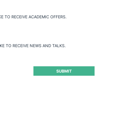
KE TO RECEIVE ACADEMIC OFFERS.
in condición alguna la concentración entre
dquirir al operador económico Telxius
fectos negativos en el mercado de
rnacional de información y
IKE TO RECEIVE NEWS AND TALKS.
nos
SUBMIT