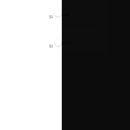
Conducta
Notificación obligatoria
Sí
No
Resultado
Aprobación incondicional
Sí
No