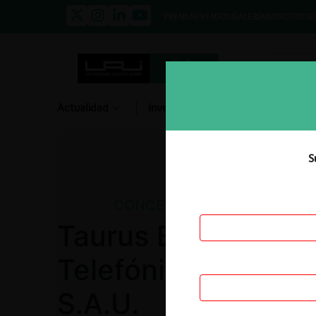
PRENSA
EVENTOS
GALERÍA
NOSOTROS
E
Actualidad
Investigación
Diálogo
S
CONCENTRACIONES
Taurus Bidco S.A.R
Telefónica S.A/ Te
S.A.U.