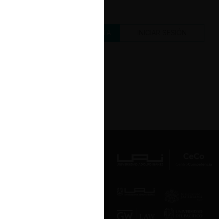
CREAR UNA CUENTA
INICIAR SESIÓN
Av. Presidente Errázuriz 3485, Las
Condes, Santiago de Chile.
Teléfono
(56 2) 2331 1000