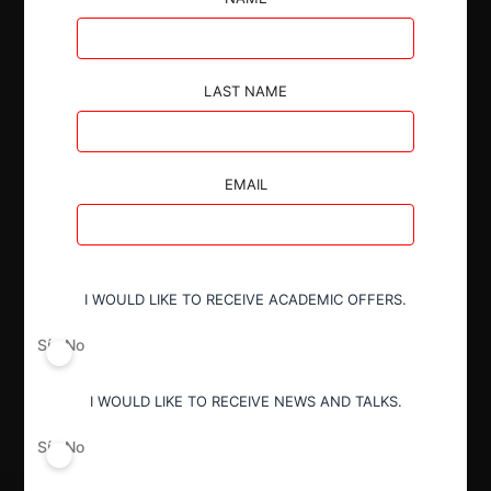
LAST NAME
Autoridad
Comisión de Resolución de Primera
Instancia (CRPI)
EMAIL
Conducta
Notificación obligatoria
I WOULD LIKE TO RECEIVE ACADEMIC OFFERS.
Sí
No
Resultado
Aprobación incondicional
I WOULD LIKE TO RECEIVE NEWS AND TALKS.
Sí
No