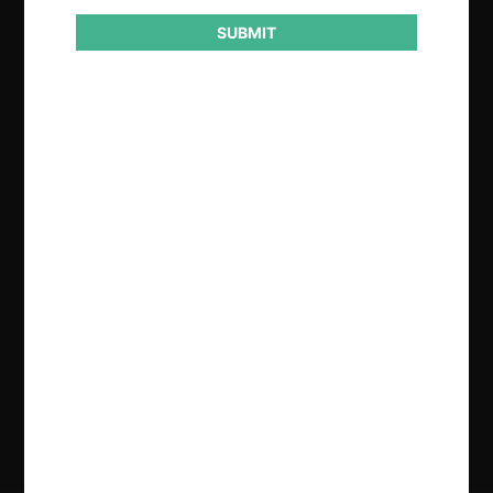
SUBMIT
Regístrate de forma gratuita para
seguir leyendo este contenido
Contenido exclusivo para los usuarios registrados de
CeCo
CREAR UNA CUENTA
INICIAR SESIÓN