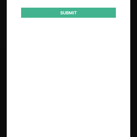
SUBMIT
Resultado
Absuelve
Regístrate de forma gratuita para
seguir leyendo este contenido
Contenido exclusivo para los usuarios registrados de
CeCo
CREAR UNA CUENTA
INICIAR SESIÓN