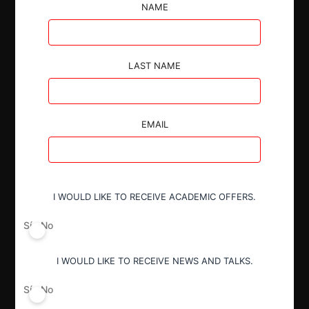
por cláusulas de no competencia en la venta de
NAME
productos importados de seguridad.
LAST NAME
EMAIL
Autoridad
Tribunal de Defensa de Libre
Competencia
I WOULD LIKE TO RECEIVE ACADEMIC OFFERS.
Actividad económica
Sí
No
Electrónica
I WOULD LIKE TO RECEIVE NEWS AND TALKS.
Conducta
Sí
No
Abuso posición dominante