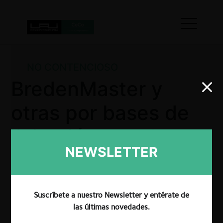
NO CONTENCIOSO
BredenMaster y
otras por bases de
licitación y reglas
NEWSLETTER
de funcionamiento
e integración de
Suscríbete a nuestro Newsletter y entérate de
nuevos socios de
las últimas novedades.