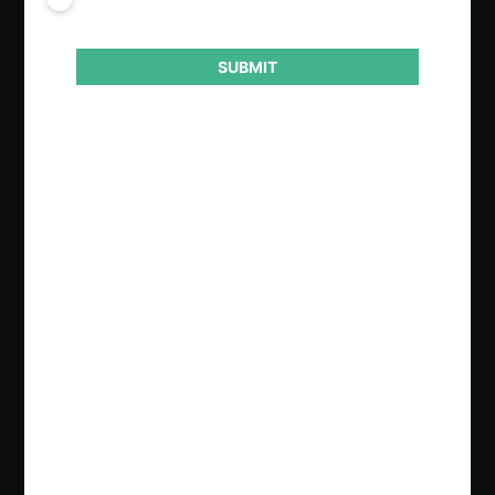
Autoridad
Tribunal de Defensa de Libre
SUBMIT
Competencia
Actividad económica
Residuos
Conducta
Otros
Resultado
Aprueba consulta