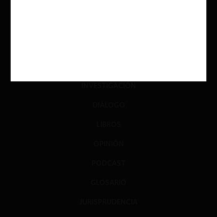
ACTUALIDAD
INVESTIGACIÓN
DIÁLOGO
LIBROS
OPINIÓN
PODCAST
GLOSARIO
JURISPRUDENCIA