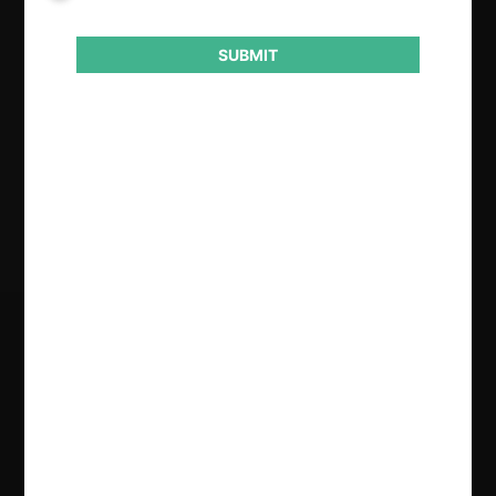
SUBMIT
Conducta
Acto de autoridad
Licitación
Resultado
Absuelve
Regístrate de forma gratuita para