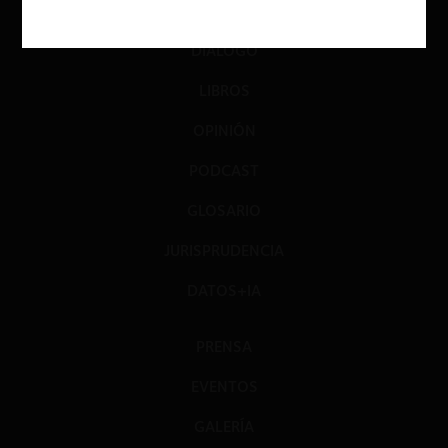
INVESTIGACIÓN
DIÁLOGO
LIBROS
OPINIÓN
PODCAST
GLOSARIO
JURISPRUDENCIA
DATOS+IA
PRENSA
EVENTOS
GALERÍA