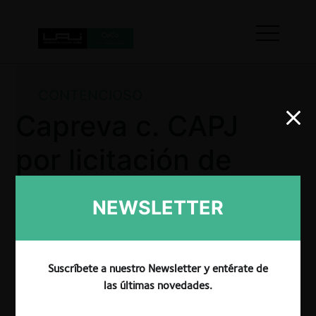
CONTENCIOSO
Capreva c. CAPJ
por licitación de
construcción
NEWSLETTER
centro judicial
Suscríbete a nuestro Newsletter y entérate de
las últimas novedades.
Constructora Capreva acusa a Corporación
Administrativa del Poder Judicial (CAPJ) de generar