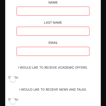
influencia decisiva sobre Panalpina Welttransport
NAME
Holding AG, en la forma de un control exclusivo, por
parte de DSV A/S
LAST NAME
EMAIL
Autoridad
Fiscalía Nacional Económica
I WOULD LIKE TO RECEIVE ACADEMIC OFFERS.
Actividad económica
Sí
No
Transporte
I WOULD LIKE TO RECEIVE NEWS AND TALKS.
Conducta
Sí
No
Fusión o concentración