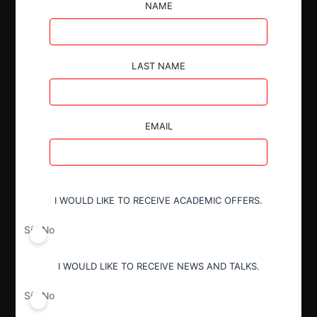
N°7 del TDLC.
NAME
LAST NAME
Autoridad
EMAIL
Tribunal de Defensa de Libre
Competencia
I WOULD LIKE TO RECEIVE ACADEMIC OFFERS.
Actividad económica
Alimentos y Bebidas
Sí
No
I WOULD LIKE TO RECEIVE NEWS AND TALKS.
Conducta
Incumplimiento de medidas
Sí
No