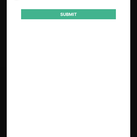
Conducta
SUBMIT
Licitación
Resultado
Aprueba consulta
Regístrate de forma gratuita para
seguir leyendo este contenido