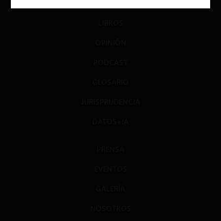
DIÁLOGO
LIBROS
OPINIÓN
PODCAST
GLOSARIO
JURISPRUDENCIA
DATOS+IA
PRENSA
EVENTOS
GALERÍA
NOSOTROS