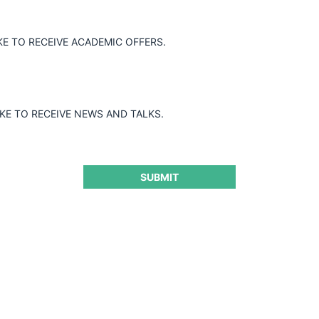
KE TO RECEIVE ACADEMIC OFFERS.
IKE TO RECEIVE NEWS AND TALKS.
SUBMIT
va de la China
Guard