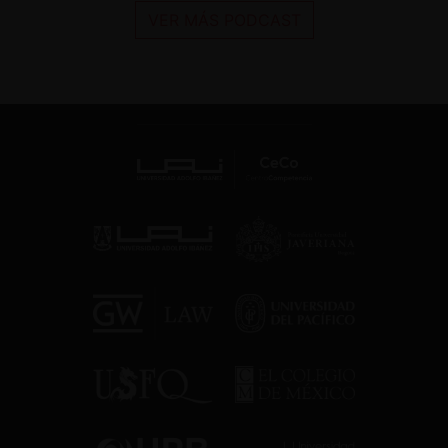
VER MÁS PODCAST