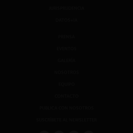
JURISPRUDENCIA
DATOS+IA
PRENSA
EVENTOS
GALERÍA
NOSOTROS
EQUIPO
CONTACTO
PUBLICA CON NOSOTROS
SUSCRÍBETE AL NEWSLETTER