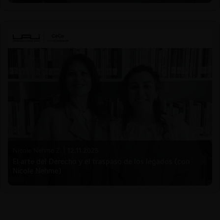
Nicole Nehme Z. |
12.11.2025
El arte del Derecho y el traspaso de los legados (con
Nicole Nehme)