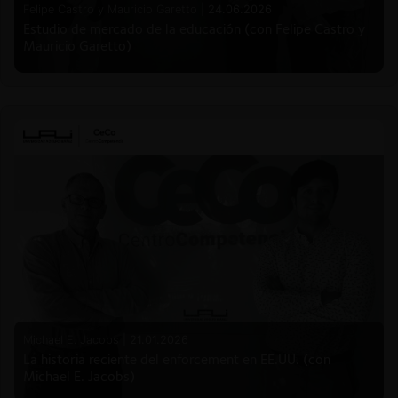
Felipe Castro y Mauricio Garetto |
24.06.2026
Estudio de mercado de la educación (con Felipe Castro y
Mauricio Garetto)
Michael E. Jacobs |
21.01.2026
La historia reciente del enforcement en EE.UU. (con
Michael E. Jacobs)