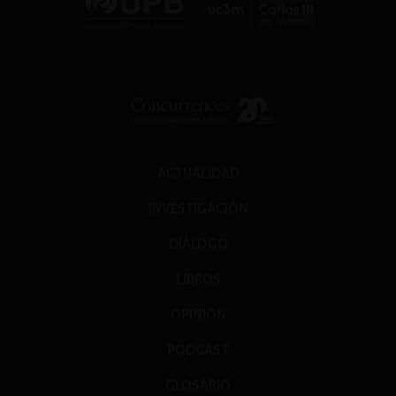
ACTUALIDAD
INVESTIGACIÓN
DIÁLOGO
LIBROS
OPINIÓN
PODCAST
GLOSARIO