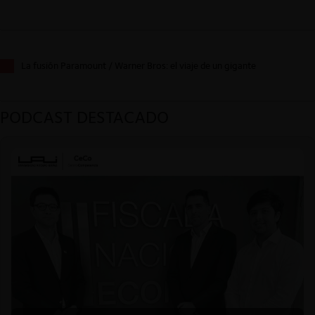
La fusión Paramount / Warner Bros: el viaje de un gigante
PODCAST DESTACADO