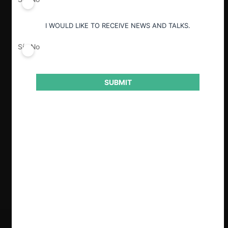
I WOULD LIKE TO RECEIVE NEWS AND TALKS.
Sí
No
Clave
SUBMIT
Revisamos algunos puntos centrales de
la reciente inclusión de Chile al Rating
Enforcement de 2025. Algunos hitos del
desempeño de la Fiscalía Nacional
Económica (la cual obtuvo un puntaje de
3.5 estrellas) durante 2024 incluyen la
histórica multa impuesta a CDF; los
primeros requerimientos por interlocking;
los requerimientos por colusión en los
mercados de oxígeno y casinos; y la
primera sanción por entrega de
información falsa en el contexto de una
operación de concentración.