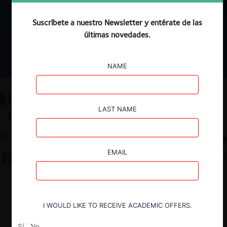
Suscríbete a nuestro Newsletter y entérate de las
últimas novedades.
NAME
La inclusión de Chile al GCR Rating
LAST NAME
Enforcement 2025
14.01.2026
CeCo Chile
EMAIL
4 minutos
Descargar
Guardar
I WOULD LIKE TO RECEIVE ACADEMIC OFFERS.
ESP
ENG
Sí
No