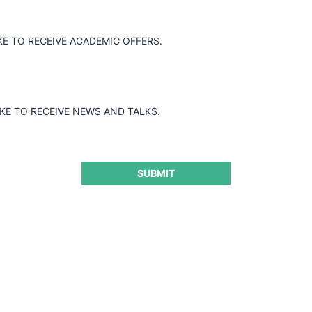
KE TO RECEIVE ACADEMIC OFFERS.
IKE TO RECEIVE NEWS AND TALKS.
SUBMIT
tración de clínicas en