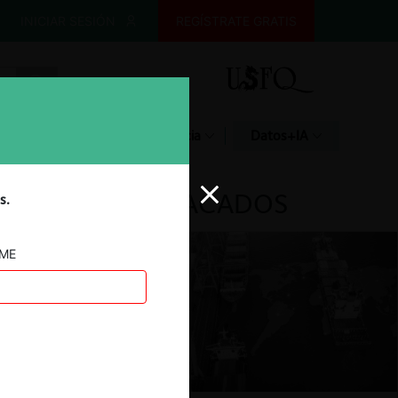
INICIAR SESIÓN
REGÍSTRATE GRATIS
Glosario
Jurisprudencia
Datos+IA
DESTACADOS
s.
AME