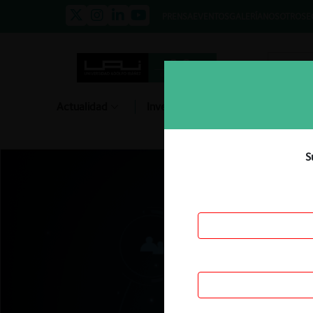
PRENSA
EVENTOS
GALERÍA
NOSOTROS
E
Actualidad
Investigación
Diálogo
S