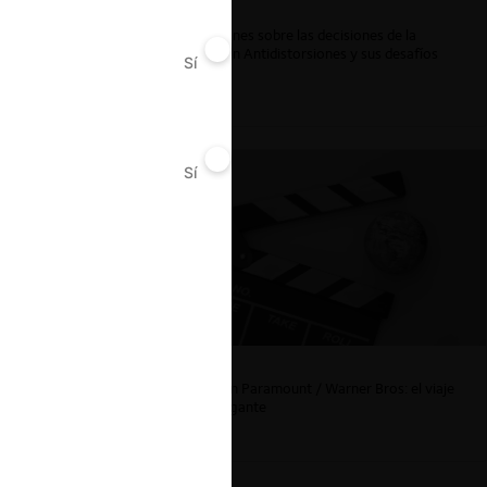
Reflexiones sobre las decisiones de la
Comisión Antidistorsiones y sus desafíos
Sí
No
futuros
Sí
No
es
Chile
La fusión Paramount / Warner Bros: el viaje
de un gigante
ar