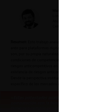
Manuel Abarca Meza
Abogado (Unive
London), Postgraduate Diploma in E
Abogados. Profesor de Derecho Econ
CentroCompetencia UAI.
Resumen
: Este trabajo analiza la reciente declaración de l
ante para plataformas digitales y por qué consistiría en un
son, por su propia naturaleza, proclives a riesgos anticom
condiciones de competencia. De acuerdo con la Fiscalía, la
riesgos anticompetitivos en estos mercados. Desde el punto 
existencia de riesgos anticompetitivos dependería del tipo d
Desde la perspectiva institucional, la Fiscalía ha utilizado 
específico de los mercados digitales.
«
Estas potestades auxiliares al enforcement tradic
comparación con la búsqueda de sanciones y remedi
tiene que cumplir con la carga de la prueba y los 