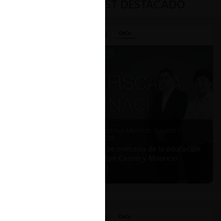
PODCAST DESTACADO
lege
in
ación ex
rcados
uertes
o de
 la
Felipe Castro y Mauricio Garetto |
24.06.2026
bsoluta.
Estudio de mercado de la educación
 caso
(con Felipe Castro y Mauricio
Garetto)
, en
cia no
un