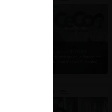
r a los
 SESIÓN
Michael E. Jacobs |
21.01.2026
La historia reciente del enforcement
en EE.UU. (con Michael E. Jacobs)