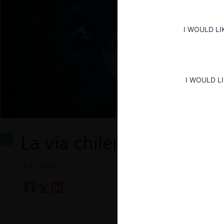
I WOULD LI
I WOULD L
La vía chilena a la regul
4.02.2026