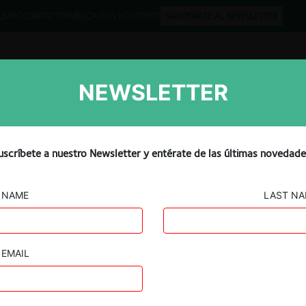
QUIPO
CONTACTO
PUBLICA CON NOSOTROS
SUSCRÍBETE AL NEWSLETTER
NEWSLETTER
Libros
Opinión
Podcast
uscríbete a nuestro Newsletter y entérate de las últimas novedade
NAME
LAST N
EMAIL