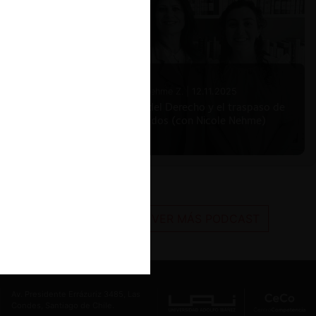
Nicole Nehme Z. |
12.11.2025
El arte del Derecho y el traspaso de
los legados (con Nicole Nehme)
VER MÁS PODCAST
Av. Presidente Errázuriz 3485, Las
Condes, Santiago de Chile.