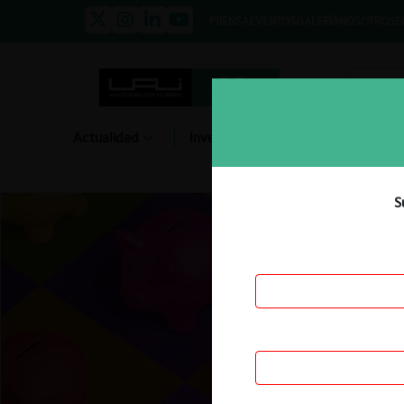
PRENSA
EVENTOS
GALERÍA
NOSOTROS
E
Actualidad
Investigación
Diálogo
S