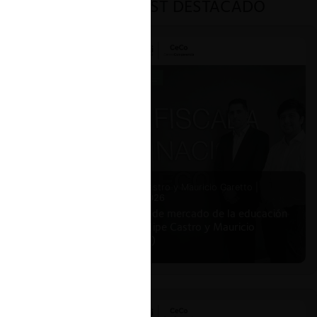
PODCAST DESTACADO
ar
o
rú y
.
o de
sidente
edad
Felipe Castro y Mauricio Garetto |
24.06.2026
Estudio de mercado de la educación
(con Felipe Castro y Mauricio
Garetto)
las
btenido
ientemente
lidad