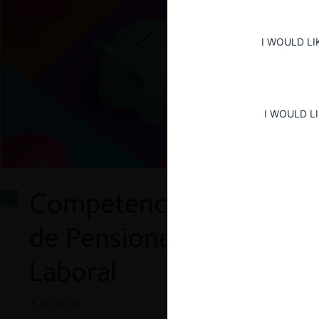
I WOULD LI
I WOULD L
Competencia en el Merc
de Pensiones en el Perú 
Laboral
5.07.2023