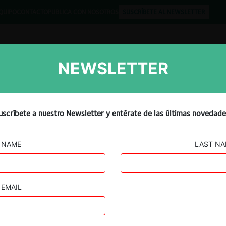
QUIPO
CONTACTO
PUBLICA CON NOSOTROS
SUSCRÍBETE AL NEWSLETTER
NEWSLETTER
Libros
Opinión
Podcast
uscríbete a nuestro Newsletter y entérate de las últimas novedade
NAME
LAST N
EMAIL