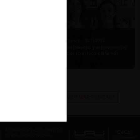
Nicole Nehme Z. |
12.11.2025
El arte del Derecho y el traspaso de
los legados (con Nicole Nehme)
VER MÁS PODCAST
Av. Presidente Errázuriz 3485, Las
Condes, Santiago de Chile.