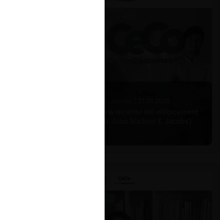
aboral
u
nomías
Michael E. Jacobs |
21.01.2026
La historia reciente del enforcement
en EE.UU. (con Michael E. Jacobs)