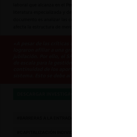
laboral que alcanza en el Perú un valor cercano al 80% de l
literatura especializada y debería ser considerado en todo an
documento es analizar las condiciones de competencia y la 
afecta la estructura de mercado de las AFPs en el Perú.
«A pesar de las críticas al funcionamiento del SPP 
lograron afiliar a una gran cantidad de trabajadore
jubilación. Por ello, el SPP tuvo un crecimiento so
de escala para la gestión eficiente de los fondos a 
continuidad de los aportes previsionales al SPP ha s
sistema. Esto se debe al gran número de personas t
DESCARGAR INVESTIGACIÓN
#BARRERAS A LA ENTRADA
#SOSTENIBILIDAD
#
#CAPITALIZACIÓN INDIVIDUAL
#MERCADO LABORA