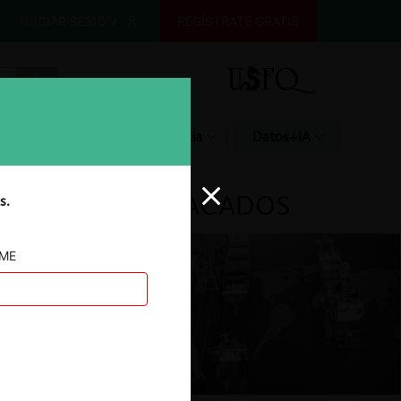
INICIAR SESIÓN
REGÍSTRATE GRATIS
Glosario
Jurisprudencia
Datos+IA
DESTACADOS
s.
AME