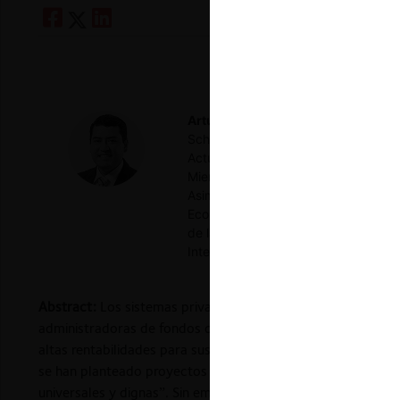
Arturo Vásquez C.
Doctor (Ph.D.) y
School of Mines de los EE. UU, y Lic
Actualmente es Presidente del Direct
Miembro del Consejo Directivo del O
Asimismo, es Director de Investiga
Economía de la Pontificia Universida
de la Comisión de Libre Competencia
Intelectual (INDECOPI).
Abstract:
Los sistemas privados de pensiones (SPP) en Sudam
administradoras de fondos de pensiones (AFPs) no han logra
altas rentabilidades para sus accionistas (a través del cob
se han planteado proyectos de ley para eliminar el actual S
universales y dignas”. Sin embargo, estas reformas ignoran q