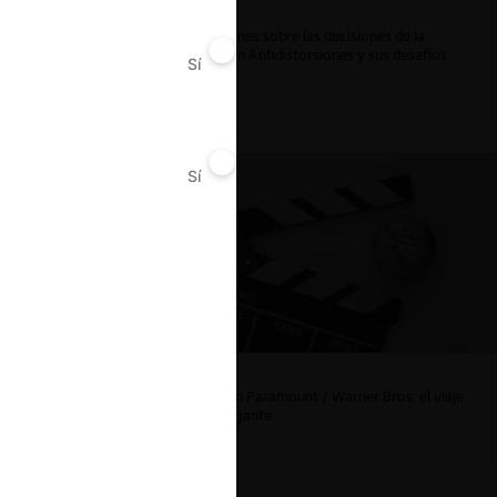
Reflexiones sobre las decisiones de la
Comisión Antidistorsiones y sus desafíos
Sí
No
futuros
Sí
No
s
ad
La fusión Paramount / Warner Bros: el viaje
de un gigante