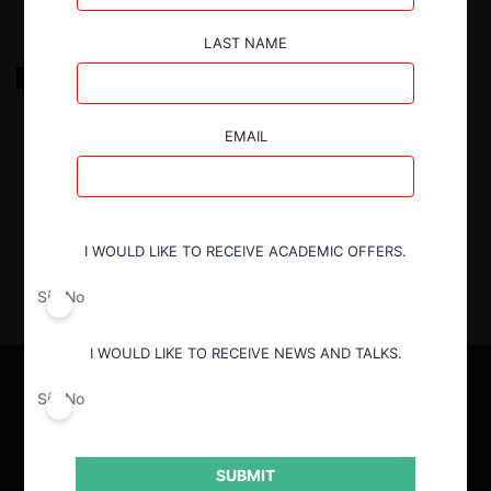
LAST NAME
Libre competencia y la toma de decisiones:
Impactos de los sesgos cognitivos en los niveles de
competencia de los mercados
EMAIL
13.03.2024
|
I WOULD LIKE TO RECEIVE ACADEMIC OFFERS.
Sí
No
I WOULD LIKE TO RECEIVE NEWS AND TALKS.
Sí
No
SUBMIT