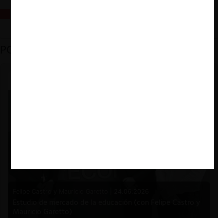
La fusión Paramount / Warner Bros: el viaje de un gigante
PODCAST DESTACADO
Felipe Castro y Mauricio Garetto |
24.06.2026
Estudio de mercado de la educación (con Felipe Castro y
Mauricio Garetto)