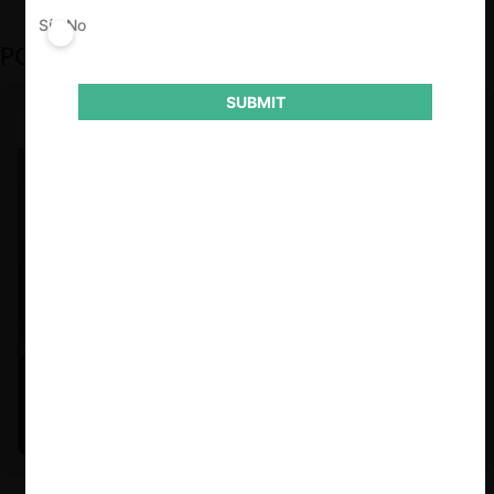
Sí
No
PODCAST DESTACADO
SUBMIT
Felipe Castro y Mauricio Garetto |
24.06.2026
Estudio de mercado de la educación (con Felipe Castro y
Mauricio Garetto)