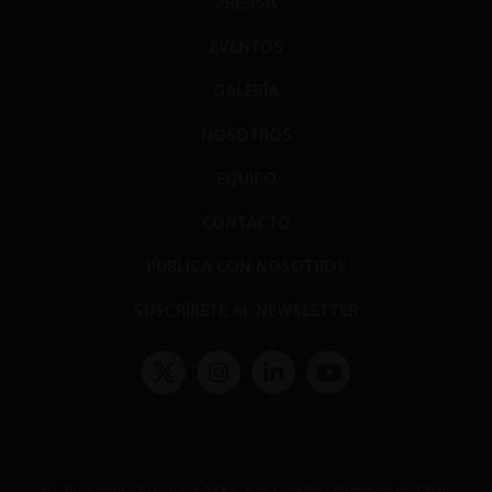
PRENSA
EVENTOS
GALERÍA
NOSOTROS
EQUIPO
CONTACTO
PUBLICA CON NOSOTROS
SUSCRÍBETE AL NEWSLETTER
Términos y condiciones y políticas de privacidad
Políticas de Cookies
Av. Presidente Errázuriz 3485, Las Condes, Santiago de Chile.