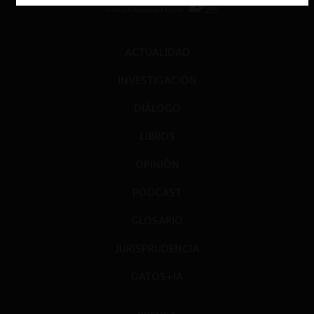
ACTUALIDAD
INVESTIGACIÓN
DIÁLOGO
LIBROS
OPINIÓN
PODCAST
GLOSARIO
JURISPRUDENCIA
DATOS+IA