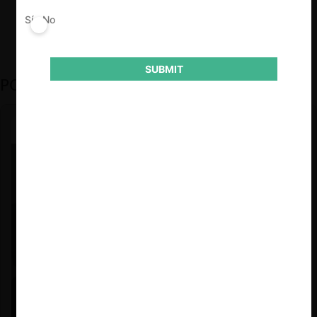
aspectos orgánicos y funcionales.
Sí
No
SUBMIT
PODCAST DESTACADO
Felipe Castro y Mauricio Garetto |
24.06.2026
Estudio de mercado de la educación (con Felipe Castro y