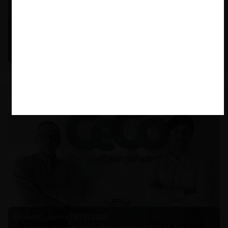
Felipe Castro y Mauricio Garetto |
24.06.2026
Estudio de mercado de la educación (con Felipe Castro y
Mauricio Garetto)
Michael E. Jacobs |
21.01.2026