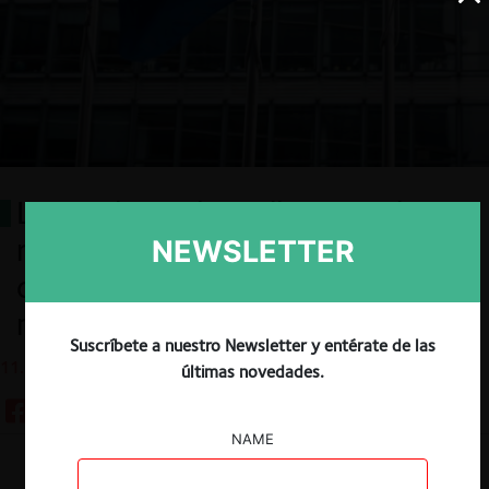
Los poderes de ‘call-in’ en el
régimen de control de
NEWSLETTER
concentraciones de la UE y el
nuevo caso NVIDIA/Run:ai
Suscríbete a nuestro Newsletter y entérate de las
11.12.2024
últimas novedades.
NAME
Descargar
Guardar