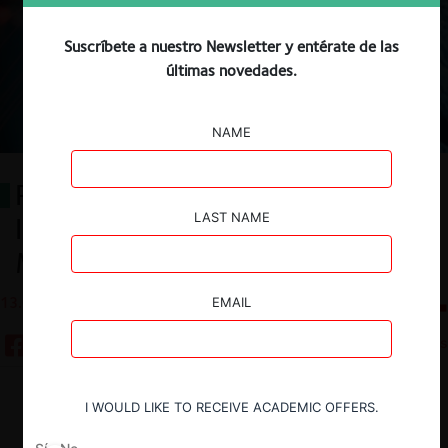
Suscríbete a nuestro Newsletter y entérate de las
últimas novedades.
NAME
Política de Libre Competencia e
LAST NAME
Innovación en la Era de la Digital
Markets Act
13.05.2026
CeCo Chile
EMAIL
15 minutos
Descargar
Guardar
I WOULD LIKE TO RECEIVE ACADEMIC OFFERS.