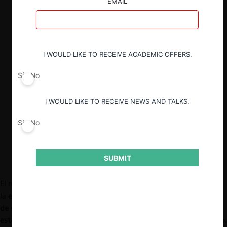
Por eso, enfrentan distintas normas de
EMAIL
reducción de emisiones de CO
. En este
2
caso, las generadoras pueden tener
incentivos para reubicar sus inversiones a
estados donde el costo relativo de
I WOULD LIKE TO RECEIVE ACADEMIC OFFERS.
contaminar es menor.
Sí
No
Los aprendizajes de este artículo pueden
ser útiles para en el contexto del nuevo
Sistema de Compensaciones de
I WOULD LIKE TO RECEIVE NEWS AND TALKS.
Emisiones del Impuesto Verde que se
implementará en Chile en el año 2023.
Sí
No
SUBMIT
El reciente artículo de Abito et al. (2022) analiza empíricamente
la
eficiencia de una política nacional que busca reducir la emisión
de CO
del mercado de generación eléctrica de Estados Unidos,
2
estableciendo restricciones que son específicas para cada estado.