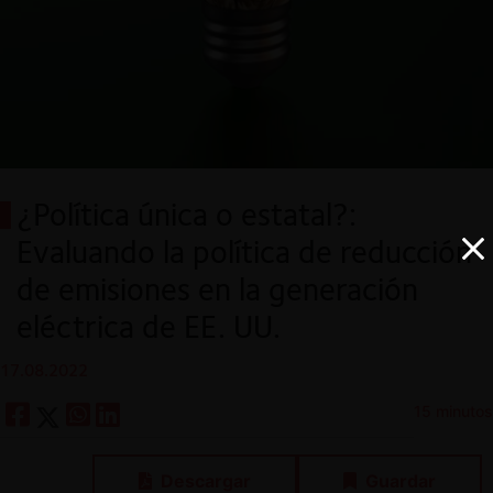
¿Política única o estatal?:
Evaluando la política de reducción
de emisiones en la generación
eléctrica de EE. UU.
17.08.2022
15 minutos
Descargar
Guardar