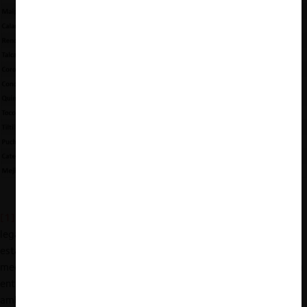
Fuente: Ministerio del Medio Ambiente (MMA) (2020).
[1]
Una “zona saturada”, en la terminología medioambiental y
legal, es aquella en que una o más normas de calidad del aire
están sobrepasadas. Una “zonas latentes” es un área en que la
medición de la concentración de contaminantes en el aire se sitúa
entre el 80% y el 100% del valor de la norma de calidad
ambiental (CR2, 2018).