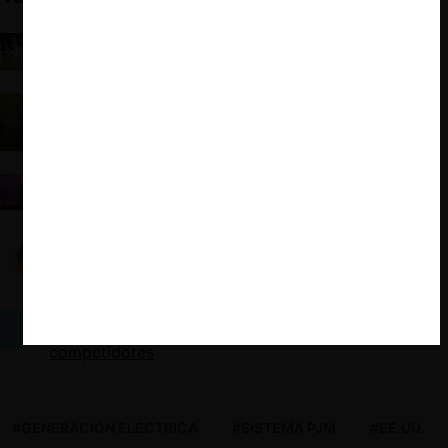
CMA británica en “modo verde”: el cruce entre
competencia, consumidores y una economía
sustentable
Competencia y regulación eléctrica: ¿un
problema de fronteras?
Funcionamiento y Competencia en el Mercado de
Servicios Complementarios en el Sistema Eléctrico
Nacional
OCDE: Impacto de la revolución verde en el
Derecho de Competencia
Sustentabilidad y Libre Competencia: La
perspectiva holandesa sobre acuerdos entre
competidores
#GENERACIÓN ELÉCTRICA
#SISTEMA PJM
#EE.UU.