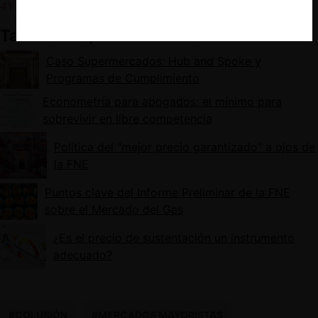
419.
También te puede interesar:
Caso Supermercados: Hub and Spoke y
Programas de Cumplimiento
Econometría para abogados: el mínimo para
sobrevivir en libre competencia
Política del “mejor precio garantizado” a ojos de
la FNE
Puntos clave del Informe Preliminar de la FNE
sobre el Mercado del Gas
¿Es el precio de sustentación un instrumento
adecuado?
#COLUSIÓN
#MERCADOS MAYORISTAS