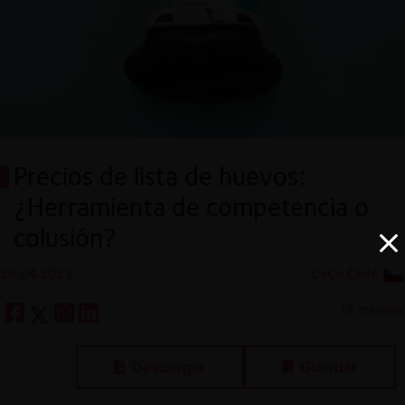
Precios de lista de huevos:
¿Herramienta de competencia o
colusión?
26.04.2023
CeCo Chile
12 minutos
Descargar
Guardar