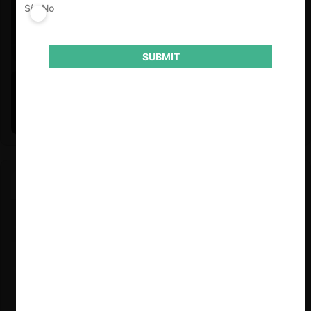
Sí
No
SUBMIT
Felipe Castro y Mauricio Garetto |
24.06.2026
Estudio de mercado de la educación (con Felipe Castro y
Mauricio Garetto)