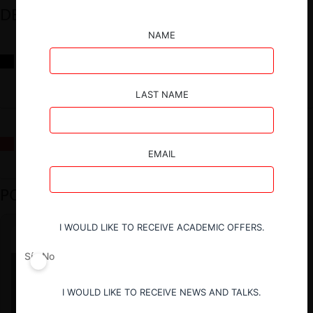
DESTACADOS
NAME
Reflexiones sobre las decisiones de la Comisión Antidistorsiones y
sus desafíos futuros
LAST NAME
La fusión Paramount / Warner Bros: el viaje de un gigante
EMAIL
PODCAST DESTACADO
I WOULD LIKE TO RECEIVE ACADEMIC OFFERS.
Sí
No
I WOULD LIKE TO RECEIVE NEWS AND TALKS.