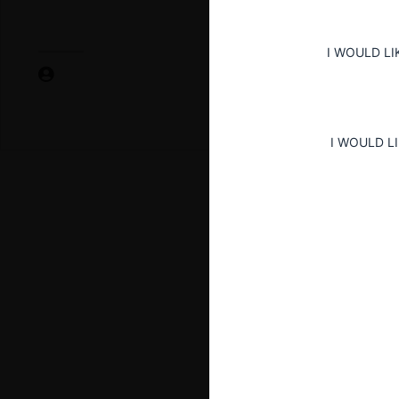
I WOULD LI
I WOULD L