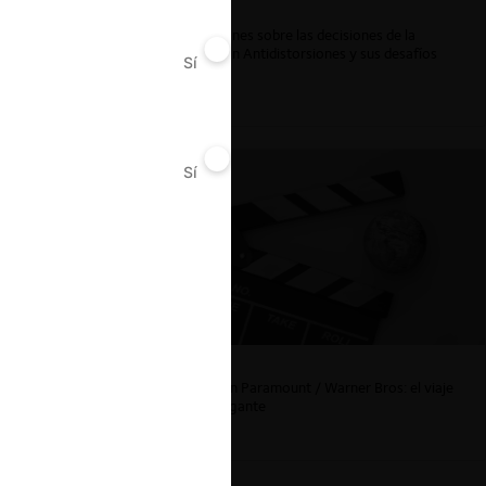
ar
Reflexiones sobre las decisiones de la
Comisión Antidistorsiones y sus desafíos
Sí
No
futuros
Sí
No
La fusión Paramount / Warner Bros: el viaje
de un gigante