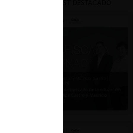
PODCAST DESTACADO
Felipe Castro y Mauricio Garetto |
24.06.2026
Estudio de mercado de la educación
(con Felipe Castro y Mauricio
Garetto)