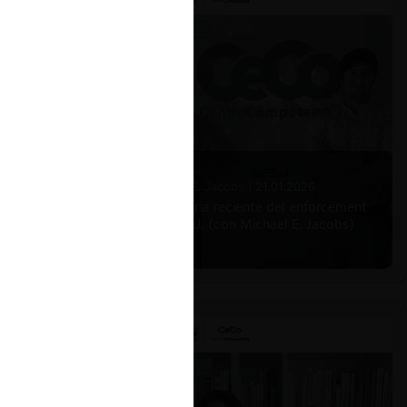
Michael E. Jacobs |
21.01.2026
La historia reciente del enforcement
en EE.UU. (con Michael E. Jacobs)