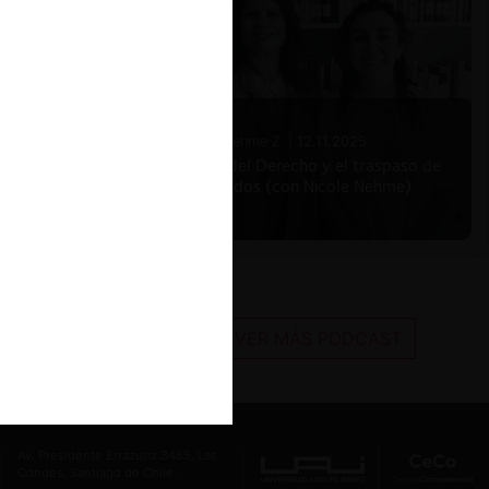
Nicole Nehme Z. |
12.11.2025
El arte del Derecho y el traspaso de
los legados (con Nicole Nehme)
VER MÁS PODCAST
Av. Presidente Errázuriz 3485, Las
Condes, Santiago de Chile.