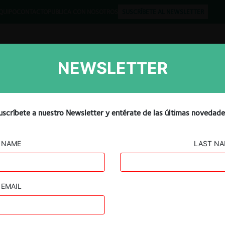
QUIPO
CONTACTO
PUBLICA CON NOSOTROS
SUSCRÍBETE AL NEWSLETTER
NEWSLETTER
Libros
Opinión
Podcast
ompetencia lanza consulta
uscríbete a nuestro Newsletter y entérate de las últimas novedade
sión de su guía sobre
NAME
LAST N
dores
EMAIL