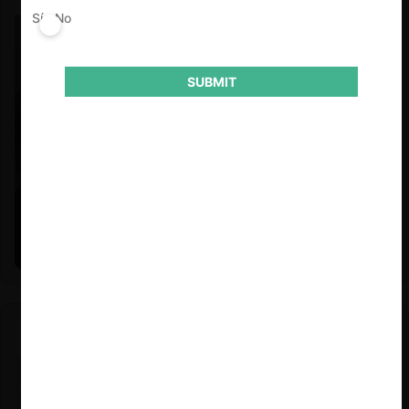
Sí
No
SUBMIT
Felipe Castro y Mauricio Garetto |
24.06.2026
Estudio de mercado de la educación (con Felipe Castro y
Mauricio Garetto)