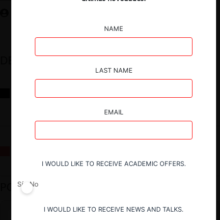
NAME
DESTACADOS
LAST NAME
Reflexiones sobre las decisiones de la Comisión Antidistorsiones y
sus desafíos futuros
EMAIL
La fusión Paramount / Warner Bros: el viaje de un gigante
I WOULD LIKE TO RECEIVE ACADEMIC OFFERS.
PODCAST DESTACADO
Sí
No
I WOULD LIKE TO RECEIVE NEWS AND TALKS.