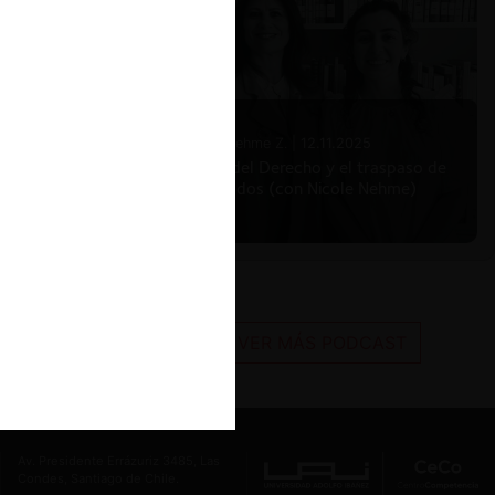
Nicole Nehme Z. |
12.11.2025
El arte del Derecho y el traspaso de
los legados (con Nicole Nehme)
VER MÁS PODCAST
Av. Presidente Errázuriz 3485, Las
Condes, Santiago de Chile.