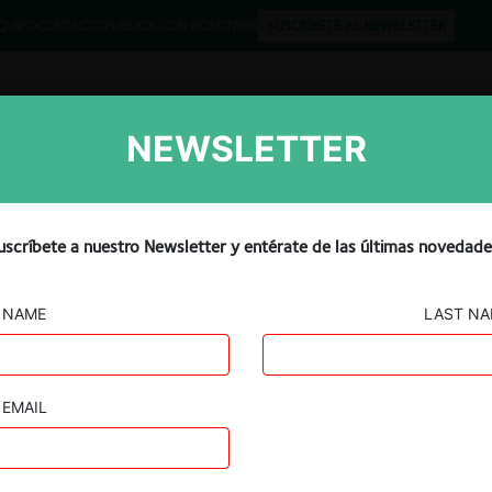
QUIPO
CONTACTO
PUBLICA CON NOSOTROS
SUSCRÍBETE AL NEWSLETTER
NEWSLETTER
Libros
Opinión
Podcast
 de Gestión ReSimple da a
uscríbete a nuestro Newsletter y entérate de las últimas novedade
para reciclaje domiciliario
NAME
LAST N
EMAIL
Guard