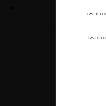
I WOULD LI
I WOULD L