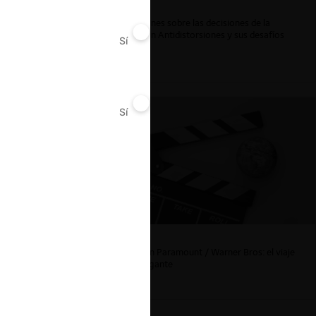
Reflexiones sobre las decisiones de la
Comisión Antidistorsiones y sus desafíos
Sí
No
futuros
Sí
No
La fusión Paramount / Warner Bros: el viaje
de un gigante