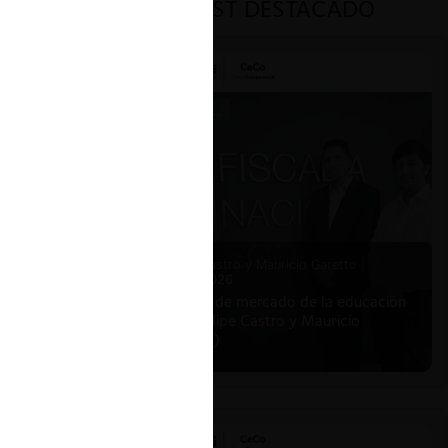
PODCAST DESTACADO
Felipe Castro y Mauricio Garetto |
24.06.2026
Estudio de mercado de la educación
(con Felipe Castro y Mauricio
Garetto)