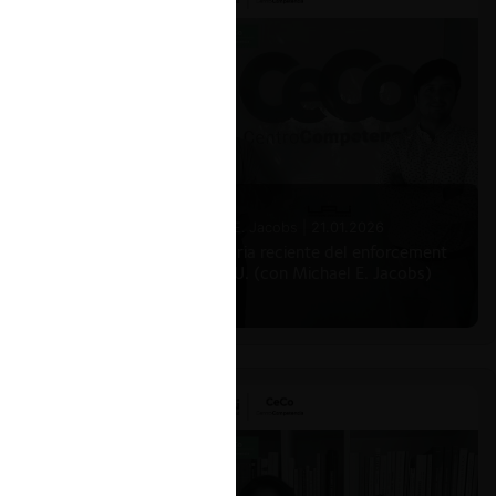
Michael E. Jacobs |
21.01.2026
La historia reciente del enforcement
en EE.UU. (con Michael E. Jacobs)