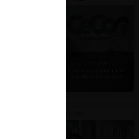
Michael E. Jacobs |
21.01.2026
La historia reciente del enforcement
en EE.UU. (con Michael E. Jacobs)