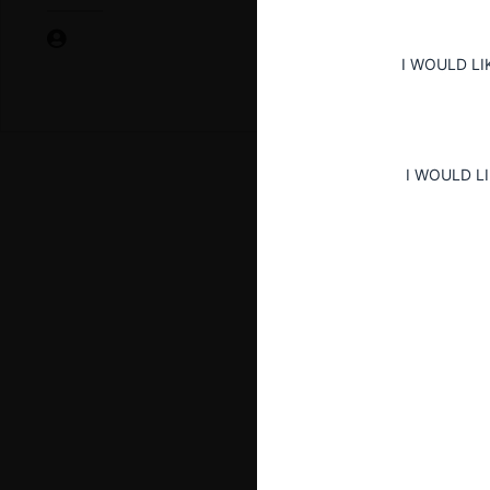
I WOULD LI
I WOULD L