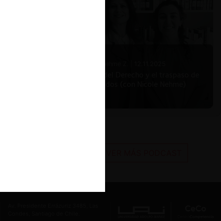
Nicole Nehme Z. |
12.11.2025
El arte del Derecho y el traspaso de
los legados (con Nicole Nehme)
VER MÁS PODCAST
Av. Presidente Errázuriz 3485, Las
Condes, Santiago de Chile.