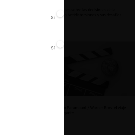
Reflexiones sobre las decisiones de la
Comisión Antidistorsiones y sus desafíos
Sí
No
futuros
Sí
No
La fusión Paramount / Warner Bros: el viaje
de un gigante