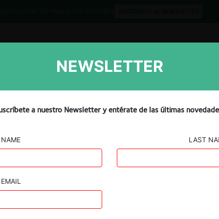
QUIPO
CONTACTO
PUBLICA CON NOSOTROS
SUSCRÍBETE AL NEWSLETTER
NEWSLETTER
Libros
Opinión
Podcast
ed by US Supreme Court on
uscríbete a nuestro Newsletter y entérate de las últimas novedade
NAME
LAST N
EMAIL
Guard