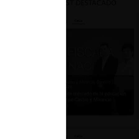
PODCAST DESTACADO
Felipe Castro y Mauricio Garetto |
24.06.2026
Estudio de mercado de la educación
(con Felipe Castro y Mauricio
Garetto)