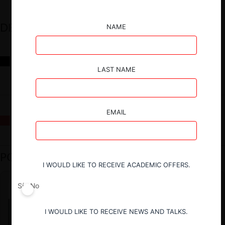
DESTACADOS
NAME
Reflexiones sobre las decisiones de la Comisión Antidistorsiones y
sus desafíos futuros
LAST NAME
EMAIL
La fusión Paramount / Warner Bros: el viaje de un gigante
PODCAST DESTACADO
I WOULD LIKE TO RECEIVE ACADEMIC OFFERS.
Sí
No
I WOULD LIKE TO RECEIVE NEWS AND TALKS.