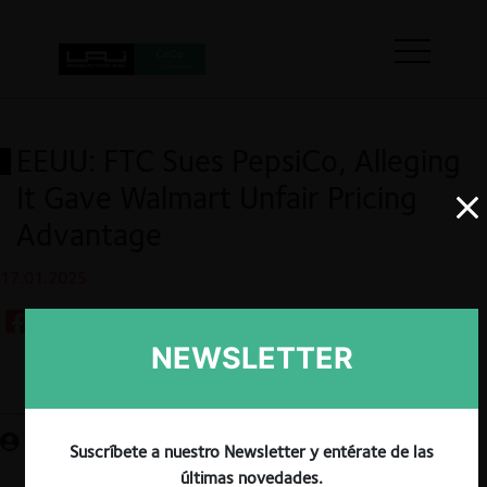
EEUU: FTC Sues PepsiCo, Alleging
It Gave Walmart Unfair Pricing
Advantage
17.01.2025
NEWSLETTER
Guardar
Suscríbete a nuestro Newsletter y entérate de las
últimas novedades.