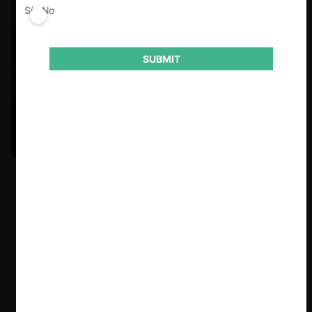
Sí
No
SUBMIT
Felipe Castro y Mauricio Garetto |
24.06.2026
Estudio de mercado de la educación (con Felipe Castro y
Mauricio Garetto)