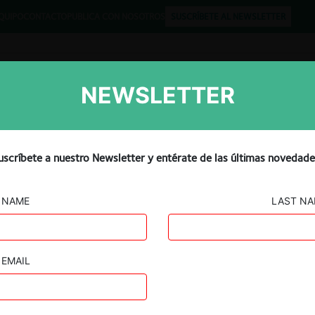
QUIPO
CONTACTO
PUBLICA CON NOSOTROS
SUSCRÍBETE AL NEWSLETTER
NEWSLETTER
Libros
Opinión
Podcast
garian acquisition of train
uscríbete a nuestro Newsletter y entérate de las últimas novedade
ity grounds
NAME
LAST N
EMAIL
Guard