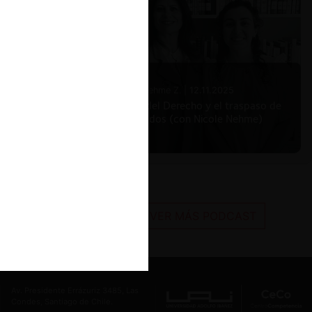
Nicole Nehme Z. |
12.11.2025
El arte del Derecho y el traspaso de
los legados (con Nicole Nehme)
VER MÁS PODCAST
Av. Presidente Errázuriz 3485, Las
Condes, Santiago de Chile.