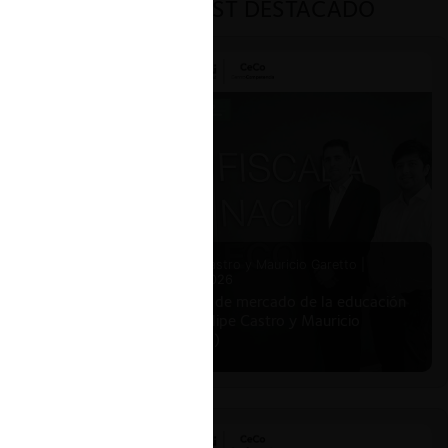
PODCAST DESTACADO
Felipe Castro y Mauricio Garetto |
24.06.2026
Estudio de mercado de la educación
(con Felipe Castro y Mauricio
Garetto)