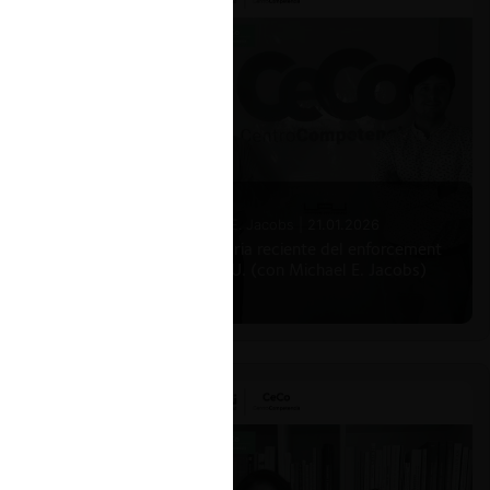
Michael E. Jacobs |
21.01.2026
La historia reciente del enforcement
en EE.UU. (con Michael E. Jacobs)