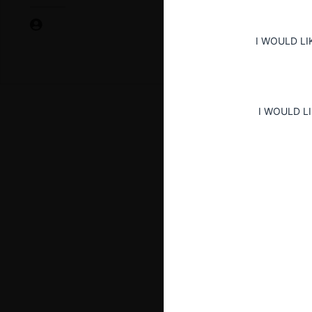
I WOULD LI
I WOULD L