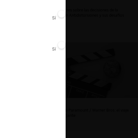
Reflexiones sobre las decisiones de la
Comisión Antidistorsiones y sus desafíos
Sí
No
futuros
Sí
No
La fusión Paramount / Warner Bros: el viaje
de un gigante