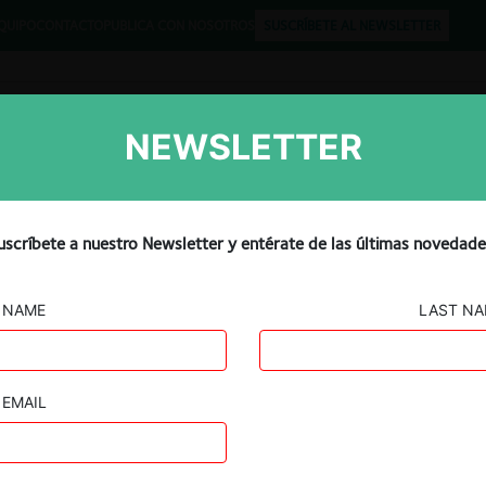
QUIPO
CONTACTO
PUBLICA CON NOSOTROS
SUSCRÍBETE AL NEWSLETTER
NEWSLETTER
Libros
Opinión
Podcast
o amplia sustancialmente 
uscríbete a nuestro Newsletter y entérate de las últimas novedade
nte a prácticas
NAME
LAST N
EMAIL