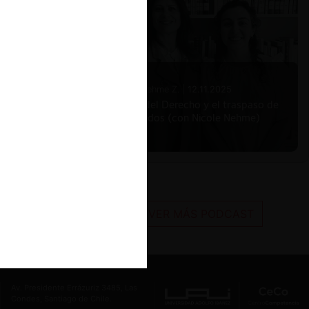
Nicole Nehme Z. |
12.11.2025
El arte del Derecho y el traspaso de
los legados (con Nicole Nehme)
VER MÁS PODCAST
Av. Presidente Errázuriz 3485, Las
Condes, Santiago de Chile.