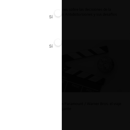
ar
Reflexiones sobre las decisiones de la
Comisión Antidistorsiones y sus desafíos
Sí
No
futuros
Sí
No
La fusión Paramount / Warner Bros: el viaje
de un gigante