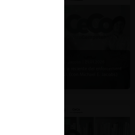
Michael E. Jacobs |
21.01.2026
La historia reciente del enforcement
en EE.UU. (con Michael E. Jacobs)