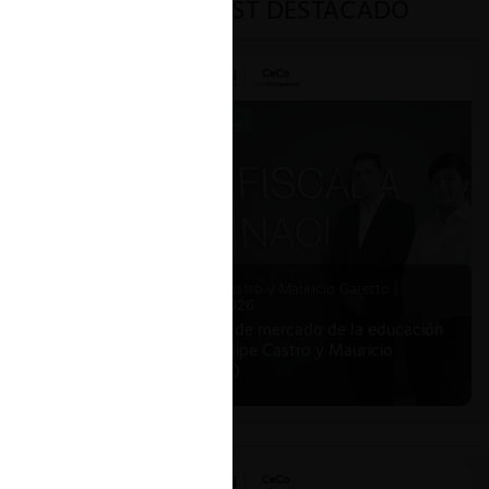
PODCAST DESTACADO
Felipe Castro y Mauricio Garetto |
24.06.2026
Estudio de mercado de la educación
(con Felipe Castro y Mauricio
Garetto)