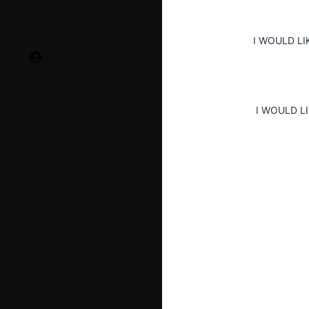
I WOULD LI
I WOULD L