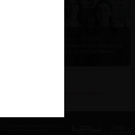
Nicole Nehme Z. |
12.11.2025
El arte del Derecho y el traspaso de
los legados (con Nicole Nehme)
VER MÁS PODCAST
Av. Presidente Errázuriz 3485, Las
Condes, Santiago de Chile.