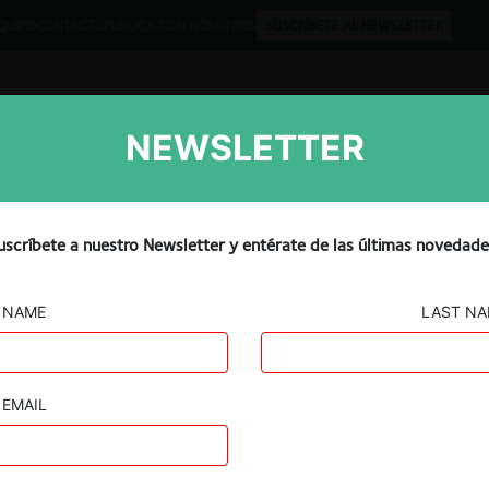
QUIPO
CONTACTO
PUBLICA CON NOSOTROS
SUSCRÍBETE AL NEWSLETTER
NEWSLETTER
Libros
Opinión
Podcast
epara demanda antimonopo
uscríbete a nuestro Newsletter y entérate de las últimas novedade
do de $20M entre Adobe y
NAME
LAST N
EMAIL