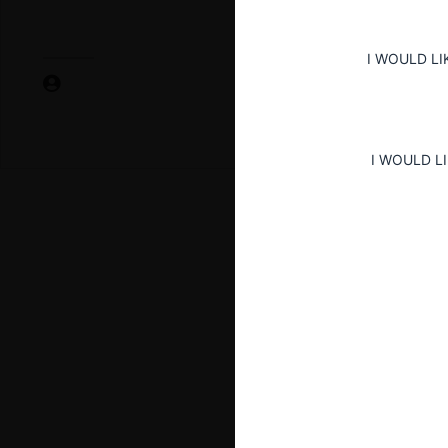
I WOULD LI
I WOULD L