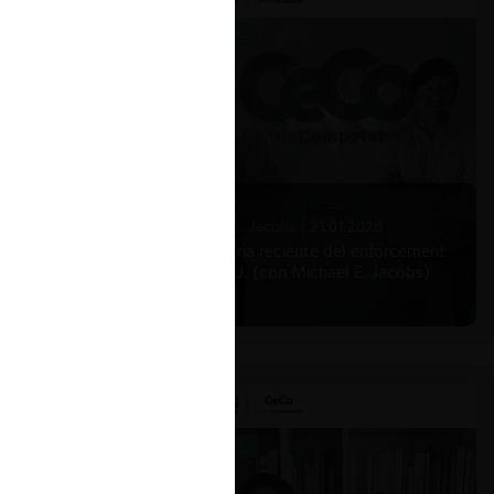
Michael E. Jacobs |
21.01.2026
La historia reciente del enforcement
en EE.UU. (con Michael E. Jacobs)