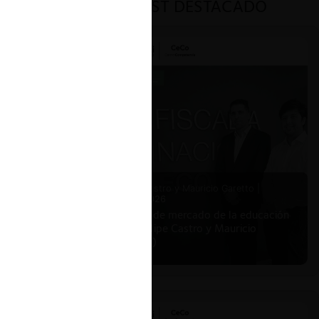
PODCAST DESTACADO
Felipe Castro y Mauricio Garetto |
24.06.2026
Estudio de mercado de la educación
(con Felipe Castro y Mauricio
Garetto)