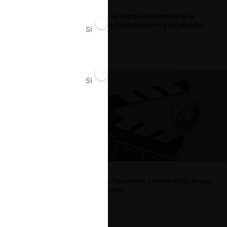
ar
Reflexiones sobre las decisiones de la
Comisión Antidistorsiones y sus desafíos
Sí
No
futuros
Sí
No
La fusión Paramount / Warner Bros: el viaje
de un gigante