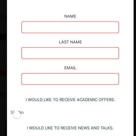
DESTACADOS
NAME
Reflexiones sobre las decisiones de la Comisión Antidistorsiones y
sus desafíos futuros
LAST NAME
EMAIL
La fusión Paramount / Warner Bros: el viaje de un gigante
PODCAST DESTACADO
I WOULD LIKE TO RECEIVE ACADEMIC OFFERS.
Sí
No
I WOULD LIKE TO RECEIVE NEWS AND TALKS.