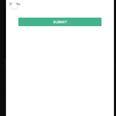
Sí
No
SUBMIT
Felipe Castro y Mauricio Garetto |
24.06.2026
Estudio de mercado de la educación (con Felipe Castro y
Mauricio Garetto)