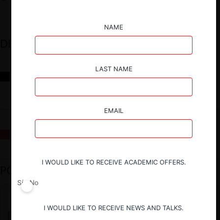
NAME
DESTACADOS
LAST NAME
Reflexiones sobre las decisiones de la Comisión Antidistorsiones y
sus desafíos futuros
EMAIL
La fusión Paramount / Warner Bros: el viaje de un gigante
I WOULD LIKE TO RECEIVE ACADEMIC OFFERS.
PODCAST DESTACADO
Sí
No
I WOULD LIKE TO RECEIVE NEWS AND TALKS.