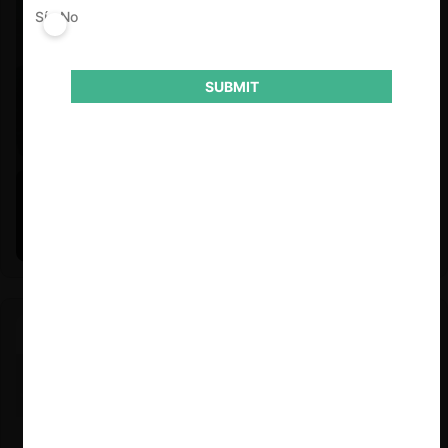
Sí
No
SUBMIT
Felipe Castro y Mauricio Garetto |
24.06.2026
Estudio de mercado de la educación (con Felipe Castro y
Mauricio Garetto)