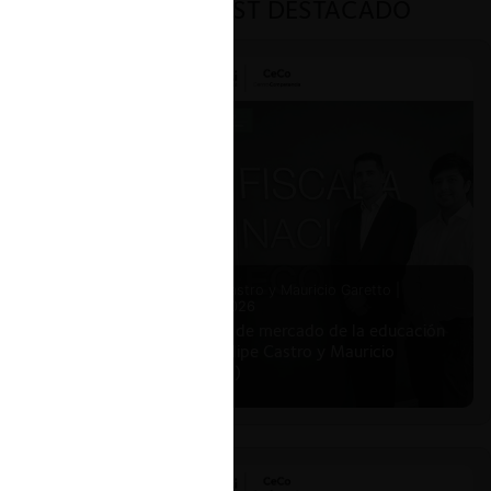
PODCAST DESTACADO
Felipe Castro y Mauricio Garetto |
24.06.2026
Estudio de mercado de la educación
(con Felipe Castro y Mauricio
Garetto)