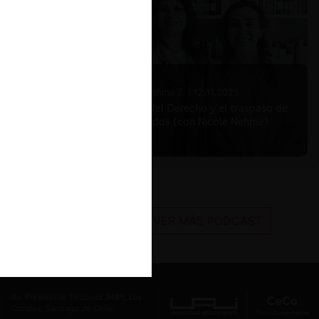
Nicole Nehme Z. |
12.11.2025
El arte del Derecho y el traspaso de
los legados (con Nicole Nehme)
VER MÁS PODCAST
Av. Presidente Errázuriz 3485, Las
Condes, Santiago de Chile.