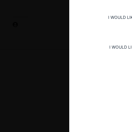
I WOULD LI
I WOULD L