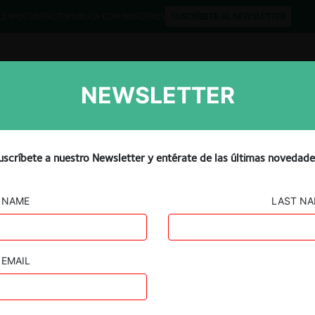
QUIPO
CONTACTO
PUBLICA CON NOSOTROS
SUSCRÍBETE AL NEWSLETTER
NEWSLETTER
Libros
Opinión
Podcast
el caso contra Google
uscríbete a nuestro Newsletter y entérate de las últimas novedade
lta que pudo haber sido
NAME
LAST N
EMAIL