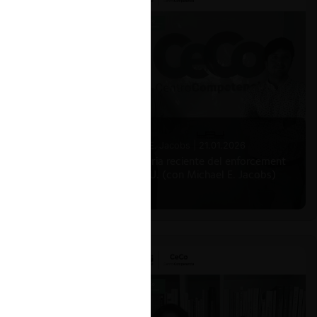
Michael E. Jacobs |
21.01.2026
La historia reciente del enforcement
en EE.UU. (con Michael E. Jacobs)