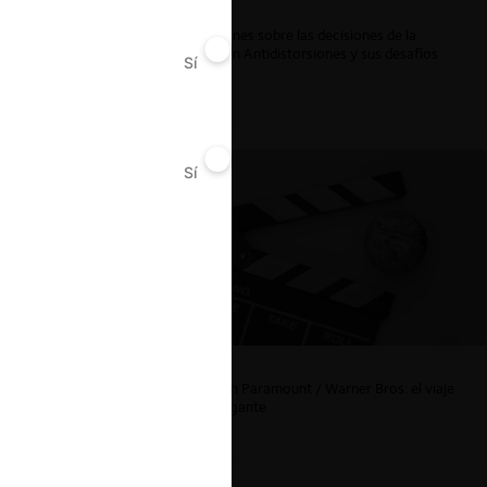
ar
Reflexiones sobre las decisiones de la
Comisión Antidistorsiones y sus desafíos
Sí
No
futuros
Sí
No
La fusión Paramount / Warner Bros: el viaje
de un gigante