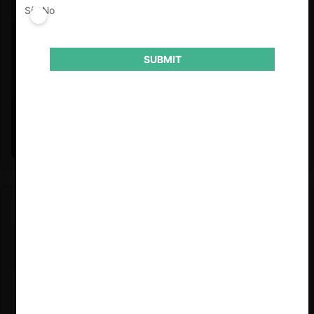
Sí
No
SUBMIT
Felipe Castro y Mauricio Garetto |
24.06.2026
Estudio de mercado de la educación (con Felipe Castro y
Mauricio Garetto)