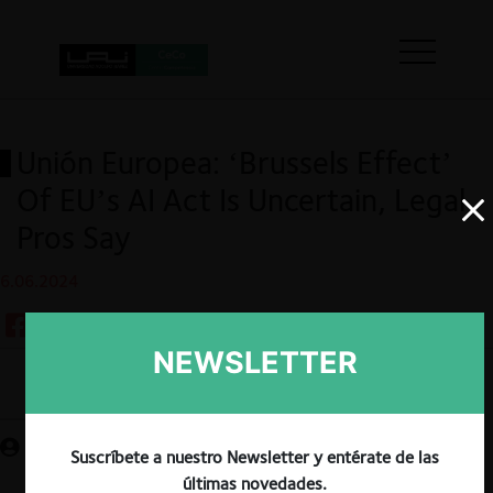
Unión Europea: ‘Brussels Effect’
Of EU’s AI Act Is Uncertain, Legal
Pros Say
6.06.2024
NEWSLETTER
Guardar
Suscríbete a nuestro Newsletter y entérate de las
últimas novedades.