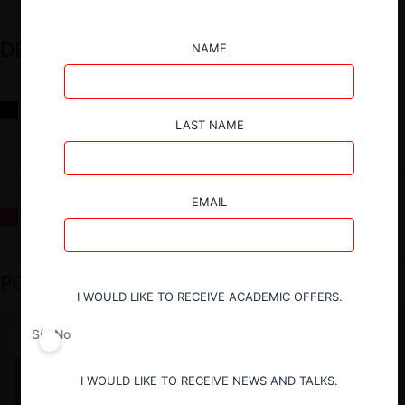
DESTACADOS
NAME
Reflexiones sobre las decisiones de la Comisión Antidistorsiones y
sus desafíos futuros
LAST NAME
EMAIL
La fusión Paramount / Warner Bros: el viaje de un gigante
PODCAST DESTACADO
I WOULD LIKE TO RECEIVE ACADEMIC OFFERS.
Sí
No
I WOULD LIKE TO RECEIVE NEWS AND TALKS.